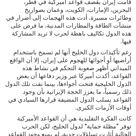
قامت إيران بقصف قواعد أميركية في قطر،
البحرين، الإمارات، الكويت، وعمان بصواريخ
وطائرات مسيرة. أدت هذه الهجمات إلى أضرار في
منشآت الطاقة والمطارات المدنية، ما فرض على
هذه الدول تكاليف باهظة لحرب لا تريد المشاركة
فيها.
رغم تأكيدات دول الخليج أنها لم تسمح باستخدام
أراضيها أو أجوائها للهجوم على إيران، إلا أن الواقع
الميداني أظهر صعوبة التحكم في نشاط هذه
القواعد، أكدت أميركا عبر وزير دفاعها أن بعض
الدول الخليجية فتحت أجواءها، بينما نفت تلك الدول
ذلك رسمياً، ما يعزز الحجة الإيرانية بأن وجود
القواعد يسلب الدول المضيفة قرارها السيادي في
أوقات الأزمات الكبرى.
كانت الفكرة التقليدية هي أن القواعد الأميركية
توفر “مظلة حماية” لدول الخليج، لكن الحرب
الحالية أثارت تساؤلات جدية، لم يمنع وجود القواعد