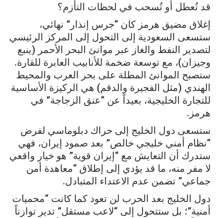
قد تُعطل أو تُسحب في لحظات التأزم؟
إغلاق مضيق هرمز كان “جرس إنذار” نهائي،
ستسعى السعودية إلى التحول إلى المركز الرئيسي
لتصدير النفط والغاز عبر موانئ البحر الأحمر (ينبع
وجيزان)، مع توسعة ضخمة للأنابيب العابرة للقارة.
ستصبح الموانئ المطلة على بحر العرب والمحيط
الهندي (مثل الفجيرة والدقم) هي الركيزة الأساسية
للتجارة الخليجية، بعيداً عن “عنق الزجاجة” في
هرمز.
ستسعى دول الخليج إلى حراك دبلوماسي لفرض
“نظام أمني خليجي خالص” بعد صمود إيران، فهي
ستدرك أن التعايش مع “إيران قوية” هو خيار واقعي
لا مفر منه، ما قد يؤدي إلى إطلاق “معاهدة أمن
جماعي” تضمن عدم الاعتداء المتبادل.
دول الخليج بعد الحرب لن تعود كما كانت “محميات
أمنية”؛ بل ستتحول إلى “لاعب مستقل” تدير توازناً