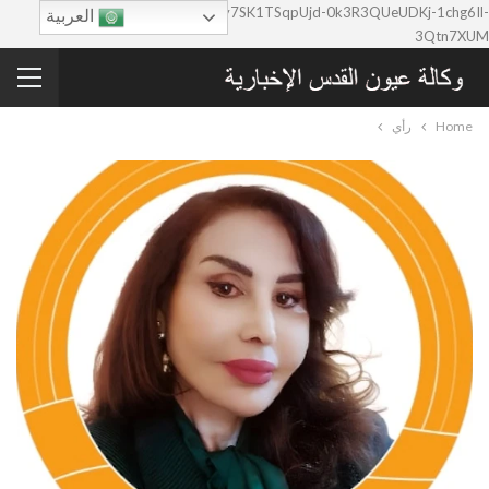
google-site-verification=0y7SK1TSqpUjd-0k3R3QUeUDKj-1chg6Il-
العربية
3Qtn7XUM
Home
رأي