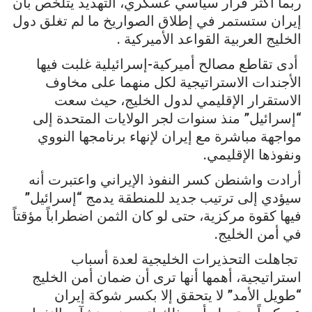
ربما أكثر قرار سياسي عسكري، التهديد يتلخص بأن
إيران ستستمر في إطلاق الصواريخ ما لم تغلق دول
الخليج العربية القواعد الأميركية .
أدى تقاطع مصالح أميركية-إسرائيلية غلبت فيها
الأجندات الاستراتيجية لكل منهما على مخاوف
الاستقرار الإقليمي لدول الخليج، حيث سعت
“إسرائيل” منذ سنوات لجر الولايات المتحدة إلى
مواجهة مباشرة مع إيران لإنهاء برنامجها النووي
ونفوذها الإقليمي.
أرادت واشنطن كسر النفوذ الإيراني واعتبرت أنه
سيؤدي إلى ترتيب جديد للمنطقة يدمج “إسرائيل”
فيها كقوة مركزية، حتى لو كان الثمن اضطراباً مؤقتاً
في أمن الخليج.
تجاهلت التحذيرات الخليجية لعدة أسباب
استراتيجية، أهمها أنها ترى أن ضمان أمن الخليج
“طويل الأمد” لا يتحقق إلا بكسر شوكة إيران