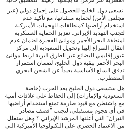
القطرية عبر هرمز، ما يجعلها “رهينة” للمضيق حالياً.
تسعى دول الخليج للحصول على إجماع دولي (عبر
مجلس الأمن) لحماية منشآتها، مع تأكيد عدم
استخدام أراضيها كمنطلقات للهجمات الأميركية
لتجنب التهديد الإيراني. تعزيز الحماية العسكرية
لمنطقة البحر الأحمر وموانئ الفجيرة لضمان عدم
انتقال الصراع إليها وتحويل السعودية إلى مركز
عبور إقليمي للبضائع عبر الطرق البرية لربط موانئ
البحر الأحمر ببقية دول الخليج، لضمان استمرار
تدفق السلع الأساسية بعيداً عن الشحن البحري
المضطرب.
هل ستسعى دول الخليج بعد الحرب (خاصة
السعودية والإمارات) إلى الحفاظ على علاقات أمنية
مع واشنطن مع قيود صارمة تمنع استخدام أراضيها
في أي هجوم مستقبلي، لتجنب “قصف مصادر
النيران” التي أعلنها المرشد الإيراني ؟ وهل ستقلل
من الاعتماد الحصري على التكنولوجيا الأميركية التي