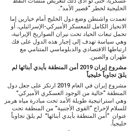
عسكرياً، حتى لو أدى ذلك لتعريض منشآت النفط
الخليجية لخطر “قصير الأمد”.
تعمدت واشنطن وضع دول الخليج أمام خيارين إما
الانحياز الكامل للمعسكر الأميركي-الإسرائيلي، أو
تحمل تبعات الحياد تحت نيران الصواريخ الإيرانية،
وهي سياسة تهدف إلى إجبار هذه الدول على فك
ارتباطها الاقتصادي والدبلوماسي المتنامي مع
طهران والصين.
مشروع إيران 2019 أمن المنطقة بأيدي أبنائها لم
يلقَ تجاوباً خليجياً
مشروع إيران في العام 2019 ارتكز على جعل دول
المنطقة “خالية من الوجود العسكري الأميركي”
وهي استراتيجية طويلة الأمد تحت مبادرة مياه هرمز
للسلام لإخراج “القوى الأجنبية” من المنطقة تحت
عنوان “أمن المنطقة بأيدي أبنائها” لم يلقَ تجاوباً
خليجياً.