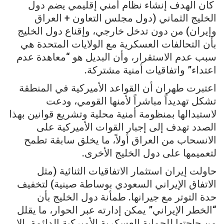
كان الهدف إنشاء نظام أمني إقليمي يضم دول
الخليج الثماني (دول مجلس التعاون + العراق
وإيران) من دون تدخل خارجي، وإقناع دول الخليج
بأن التحالفات العسكرية مع الولايات المتحدة هي
سبب عدم الاستقرار، وأن البديل هو “معاهدة عدم
اعتداء” واتفاقيات أمنية مشتركة.
اعتبرت طهران أن القواعد الأميركية في المنطقة
تشكل تهديداً مباشراً لأمنها القومي، ودعت
لاستبدالها بمنظومة أمنية محلية وتشريع قوانين بهذا
الصدد تهدف إلى إجبار القوات الأميركية على
الانسحاب من العراق أولاً، ما يخلق سابقة تطمح
لتعميمها على دول الخليج الأخرى.
حاولت إيران استثمار الاتفاقيات الثنائية (مثل
الاتفاق الإيراني السعودي بوساطة صينية) لتخفيف
حدة التوتر مع جيرانها. طمأنة دول الخليج بأن
“الخطر الإيراني” يمكن إدارته عبر الحوار، ما يقلل
من حاجتها للحماية العسكرية الأميركية الدائمة، إلا