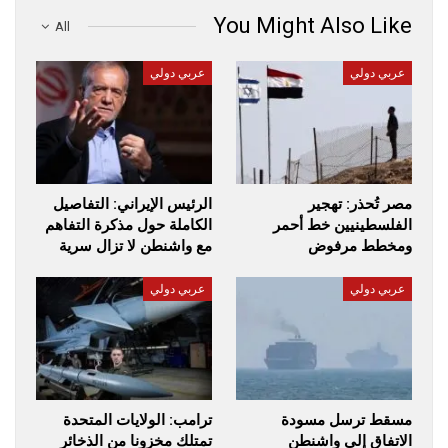
You Might Also Like
All
عربي دولي
عربي دولي
مصر تُحذر: تهجير
الرئيس الإيراني: التفاصيل
الفلسطينيين خط أحمر
الكاملة حول مذكرة التفاهم
ومخطط مرفوض
مع واشنطن لا تزال سرية
عربي دولي
عربي دولي
مسقط ترسل مسودة
ترامب: الولايات المتحدة
الاتفاق إلى واشنطن
تمتلك مخزونا من الذخائر