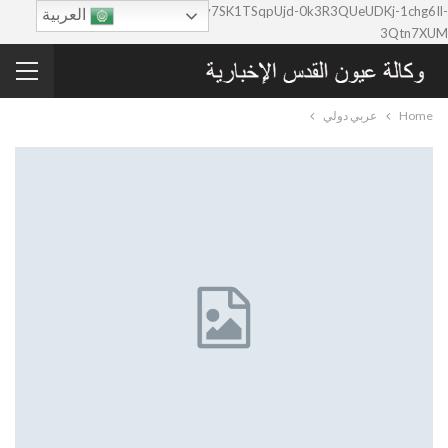
google-site-verification=0y7SK1TSqpUjd-0k3R3QUeUDKj-1chg6Il-
العربية
3Qtn7XUM
Home
عربي دولي