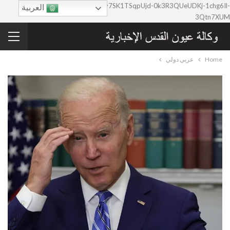
google-site-verification=0y7SK1TSqpUjd-0k3R3QUeUDKj-1chg6Il-
العربية
3Qtn7XUM
Home
عربي دولي