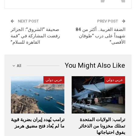
NEXT POST
PREV POST
الضفة الغربية.. أكثر من 84
صحيفة “الشروق”: الجزائر
شهيداً على درب “طوفان
رفضت المشاركة في “قمة
الأقصى”
القاهرة للسلام”
You Might Also Like
All
عربي دولي
عربي دولي
ترامب: الولايات المتحدة
ترامب يُهدد إيران بضربة قوية
تمتلك مخزونا من الذخائر
ما لم يُعاد فتح مضيق هرمز
يفوق احتياجاتها