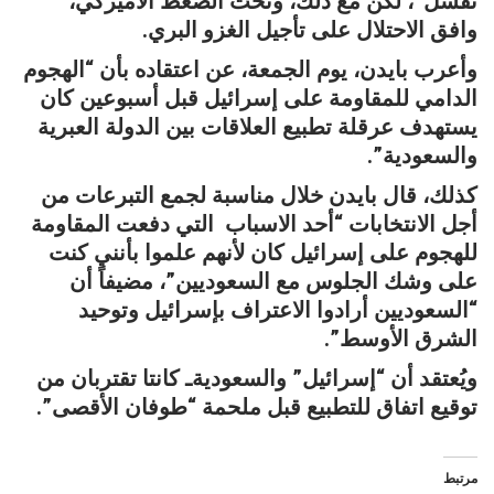
تفشل”، لكن مع ذلك، وتحت الضغط الأميركي،
وافق الاحتلال على تأجيل الغزو البري.
وأعرب بايدن، يوم الجمعة، عن اعتقاده بأن “الهجوم
الدامي للمقاومة على إسرائيل قبل أسبوعين كان
يستهدف عرقلة تطبيع العلاقات بين الدولة العبرية
والسعودية”.
كذلك، قال بايدن خلال مناسبة لجمع التبرعات من
أجل الانتخابات “أحد الاسباب التي دفعت المقاومة
للهجوم على إسرائيل كان لأنهم علموا بأنني كنت
على وشك الجلوس مع السعوديين”، مضيفاً أن
“السعوديين أرادوا الاعتراف بإسرائيل وتوحيد
الشرق الأوسط”.
ويُعتقد أن “إسرائيل” والسعوديةـ كانتا تقتربان من
توقيع اتفاق للتطبيع قبل ملحمة “طوفان الأقصى”.
مرتبط