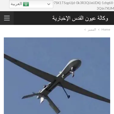
google-site-verification=0y7SK1TSqpUjd-0k3R3QUeUDKj-1chg6Il-
العربية
3Qtn7XUM
Home
المميز