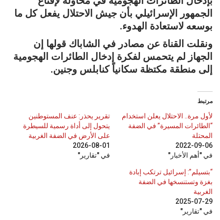
بإدخال الطائرات الهجومية في محاولة لإقناع
الجمهور الإسرائيلي بأن جيش الاحتلال يفعل كل ما
بوسعه لاستعادة الهدوء.
ونقلت القناة عن مصادر في الشاباك قولها إن
الجهاز لم يتحمس لفكرة إدخال الطائرات الهجومية
إلى منطقة مكتظة سكانياً كنابلس وجنين.
مرتبط
لأول مرة.. الاحتلال يعلن استخدام
تقرير يحذر: عنف المستوطنين
“الطائرات المسيرة” في الضفة
يتحول إلى أداة رسمية للسيطرة
المحتلة
على الأرض في الضفة الغربية
2026-08-01
2022-09-06
في "أهم الأخبار"
في "تقارير"
“بتسيلم”: إسرائيل ترتكب إبادة
بغزة وتستنسخها في الضفة
الغربية
2025-07-29
في "تقارير"