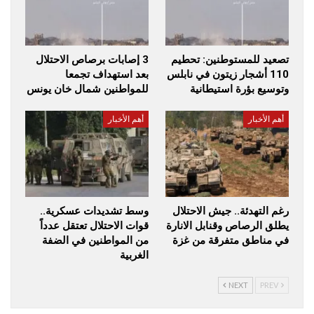
تصعيد للمستوطنين: تحطيم
3 إصابات برصاص الاحتلال
110 أشجار زيتون في نابلس
بعد استهداف تجمعا
وتوسيع بؤرة استيطانية
للمواطنين شمال خان يونس
أهم الأخبار
أهم الأخبار
رغم التهدئة.. جيش الاحتلال
وسط تشديدات عسكرية..
يطلق الرصاص وقنابل الانارة
قوات الاحتلال تعتقل عدداً
في مناطق متفرقة من غزة
من المواطنين في الضفة
الغربية
NEXT
PREV