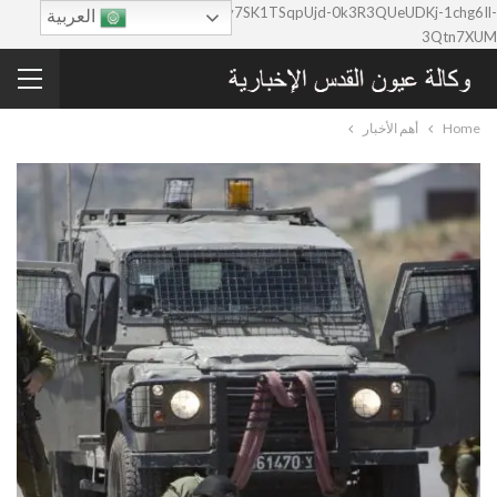
google-site-verification=0y7SK1TSqpUjd-0k3R3QUeUDKj-1chg6Il-
العربية
3Qtn7XUM
Home
أهم الأخبار