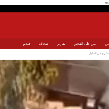
go
يمن
عين على القدس
تقارير
صحافة
فيديو