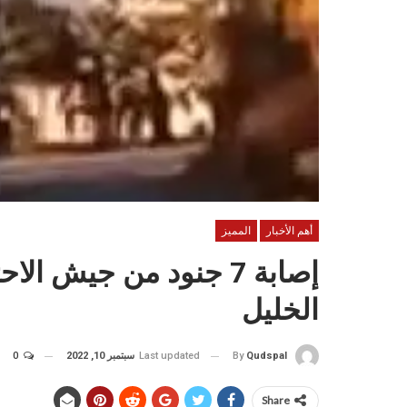
أهم الأخبار
المميز
إصابة 7 جنود من جيش 
الخليل
Last updated
سبتمبر 10, 2022
0
By
Qudspal
Share