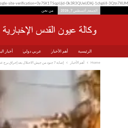
ogle-site-verification=0y7SK1TSqpUjd-0k3R3QUeUDKj-1chg6Il-3Qtn7XUM
من نحن
الجمعة, أغسطس 7, 2026
الرئيسية
أهم الأخبار
عربي دولي
أخبار ال
Home
أهم الأخبار
إصابة 7 جنود من جيش الاحتلال بعد إحراق برج عسكري في الخليل