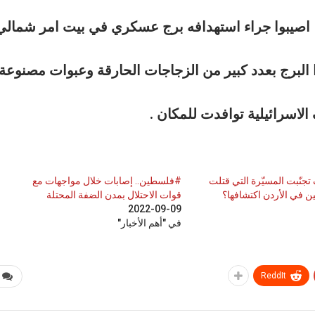
7 من جنود الاحتلال، اصيبوا جراء استهدافه برج عسكري في بيت امر شمال
البرج بعدد كبير من الزجاجات الحارقة وعبوات مصنوعة
لاسرائيلية توافدت للمكان .
 تجنّبت المسيّرة التي قتلت
#فلسطين.. إصابات خلال مواجهات مع
يين في الأردن اكتشافها؟
قوات الاحتلال بمدن الضفة المحتلة
2022-09-09
في "أهم الأخبار"
ReddIt