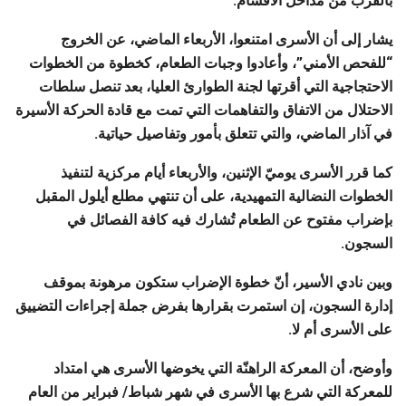
بالقرب من مداخل الأقسام.
يشار إلى أن الأسرى امتنعوا، الأربعاء الماضي، عن الخروج
“للفحص الأمني”، وأعادوا وجبات الطعام، كخطوة من الخطوات
الاحتجاجية التي أقرتها لجنة الطوارئ العليا، بعد تنصل سلطات
الاحتلال من الاتفاق والتفاهمات التي تمت مع قادة الحركة الأسيرة
في آذار الماضي، والتي تتعلق بأمور وتفاصيل حياتية.
كما قرر الأسرى يوميّ الإثنين، والأربعاء أيام مركزية لتنفيذ
الخطوات النضالية التمهيدية، على أن تنتهي مطلع أيلول المقبل
بإضراب مفتوح عن الطعام تُشارك فيه كافة الفصائل في
السجون.
وبين نادي الأسير، أنّ خطوة الإضراب ستكون مرهونة بموقف
إدارة السجون، إن استمرت بقرارها بفرض جملة إجراءات التضييق
على الأسرى أم لا.
وأوضح، أن المعركة الراهنّة التي يخوضها الأسرى هي امتداد
للمعركة التي شرع بها الأسرى في شهر شباط/ فبراير من العام