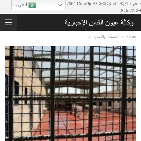
google-site-verification=0y7SK1TSqpUjd-0k3R3QUeUDKj-1chg6Il-
العربية
3Qtn7XUM
Home
الشهداء والأسرى