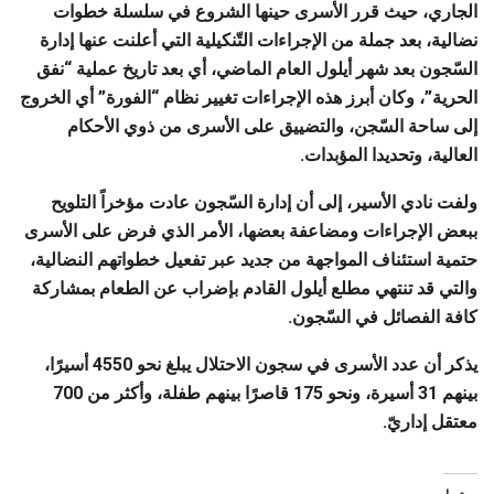
الجاري، حيث قرر الأسرى حينها الشروع في سلسلة خطوات
نضالية، بعد جملة من الإجراءات التّنكيلية التي أعلنت عنها إدارة
السّجون بعد شهر أيلول العام الماضي، أي بعد تاريخ عملية “نفق
الحرية”، وكان أبرز هذه الإجراءات تغيير نظام “الفورة” أي الخروج
إلى ساحة السّجن، والتضييق على الأسرى من ذوي الأحكام
العالية، وتحديدا المؤبدات.
ولفت نادي الأسير، إلى أن إدارة السّجون عادت مؤخراً التلويح
ببعض الإجراءات ومضاعفة بعضها، الأمر الذي فرض على الأسرى
حتمية استئناف المواجهة من جديد عبر تفعيل خطواتهم النضالية،
والتي قد تنتهي مطلع أيلول القادم بإضراب عن الطعام بمشاركة
كافة الفصائل في السّجون.
يذكر أن عدد الأسرى في سجون الاحتلال يبلغ نحو 4550 أسيرًا،
بينهم 31 أسيرة، ونحو 175 قاصرًا بينهم طفلة، وأكثر من 700
معتقل إداريّ.