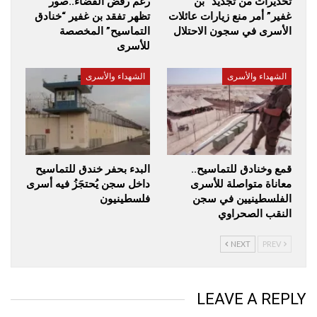
تحذيرات من تجديد “بن
رغم رفض القضاء..صور
غفير” أمر منع زيارات عائلات
تظهر تفقد بن غفير “خنادق
الأسرى في سجون الاحتلال
التماسيح” المخصصة
للأسرى
الشهداء والأسرى
الشهداء والأسرى
قمع وخنادق للتماسيح..
البدء بحفر خندق للتماسيح
معاناة متواصلة للأسرى
داخل سجن يُحتجَزُ فيه أسرى
الفلسطينيين في سجن
فلسطينيون
النقب الصحراوي
NEXT
PREV
LEAVE A REPLY