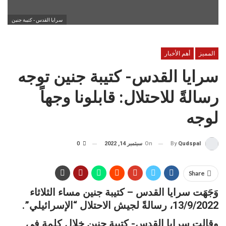
سرايا القدس - كتيبة جنين
المميز
أهم الأخبار
سرايا القدس- كتيبة جنين توجه
رسالةً للاحتلال: قابلونا وجهاً
لوجه
On
سبتمبر 14, 2022
0
By
Qudspal
Share
وَجَهَت سرايا القدس – كتيبة جنين مساء الثلاثاء
13/9/2022، رسالةً لجيش الاحتلال “الإسرائيلي”.
وقالت سرايا القدس- كتيبة جنين خلال كلمة في