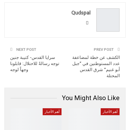
Pinterest
WhatsApp
ReddIt
Email
Qudspal
NEXT POST
PREV POST
الكشف عن خطة لمضاعفة
سرايا القدس- كتيبة جنين
عدد المستوطنين في “جبل
توجه رسالةً للاحتلال: قابلونا
أبو غنيم” شرق القدس
وجهاً لوجه
المحتلة
You Might Also Like
أهم الأخبار
أهم الأخبار