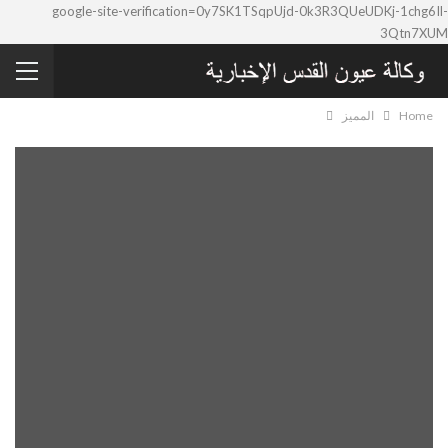
google-site-verification=0y7SK1TSqpUjd-0k3R3QUeUDKj-1chg6Il-
3Qtn7XUM
Home
المميز