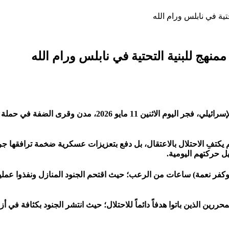
لم تكن ليلة أهالي الضفة الغربية هادئة؛ فقد استباحت قوات الاحت
كتفِ الاحتلال بالاعتقال، بل دفع بتعزيزات عسكرية ضخمة ترافقها جر
 حركتهم اليومية.
وكفر نعمة) ساعات من الرعب؛ حيث اقتحم الجنود المنازل ونفذوا عمل
رين الذين باتوا هدفاً دائماً للاحتلال؛ حيث انتشر الجنود بكثافة في 