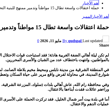
أهم الأخبار
حملة اعتقالات واسعة تطال 15 مواطناً وتدمير ممنهج للبنية التحتية في نابلس ورام الله
أهم الأخبار
المميز
حملة اعتقالات واسعة تطال 15 مواطناً وتدمير ممنهج للبنية التحتية في نابلس ورام الله
Last updated
qudspal
By
مايو 11, 2026
0
Share
بالمواطنين، وانتهت باختطاف عدد من الشبان والأسرى المحررين.
في المنطقة الشرقية من مدينة نابلس ومحيط مخيم بلاطة الصامد، لم ي
شوارع المدينة، في محاولة لفرض واقع مرير على حياة السكان وتعطيل
وفي محافظة رام الله، عاش أهالي بلدات (سلواد، المزرعة الشرقية، 
وراءهم عائلات فقدت أبناءها بالاعتقال.
أما في بلدة بيت أمر شمال الخليل، فقد تركزت الحملة على الأسرى المحر
عمليات الدهم والاعتقال.