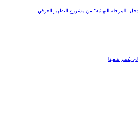
 تدخل “المرحلة النهائية” من مشروع التطهير العرقي
 لن يكسر شعبنا