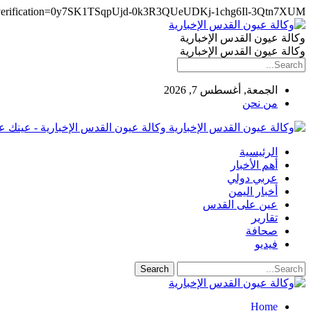
e-verification=0y7SK1TSqpUjd-0k3R3QUeUDKj-1chg6Il-3Qtn7XUM
وكالة عيون القدس الإخبارية
وكالة عيون القدس الإخبارية
الجمعة, أغسطس 7, 2026
من نحن
وكالة عيون القدس الإخبارية - عينك 
الرئيسية
أهم الأخبار
عربي دولي
أخبار اليمن
عين على القدس
تقارير
صحافة
فيديو
Home