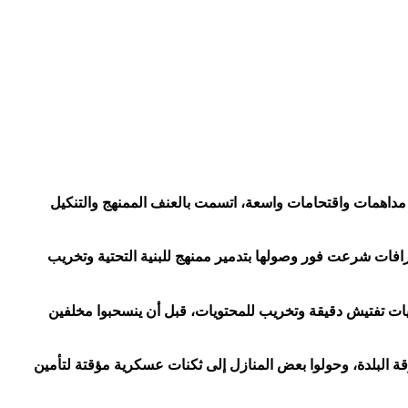
لال الإسرائيلي، فجر اليوم الاثنين 11 مايو 2026، مدن وقرى الضفة في حملة مداهمات واقتحامات واسعة، اتسمت بالعنف الممنهج والتنكيل
افات شرعت فور وصولها بتدمير ممنهج للبنية التحتية وتخريب
يات تفتيش دقيقة وتخريب للمحتويات، قبل أن ينسحبوا مخلفين
أزقة البلدة، وحولوا بعض المنازل إلى ثكنات عسكرية مؤقتة لتأمين