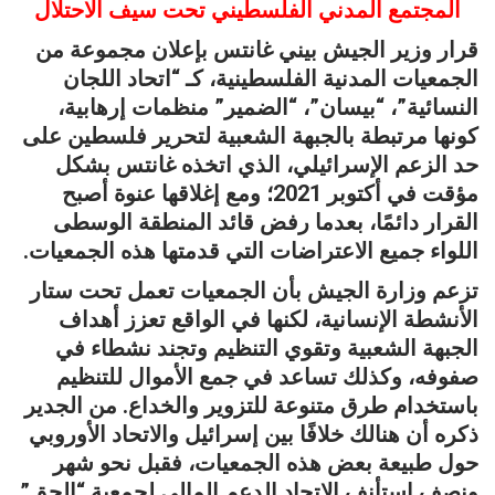
المجتمع المدني الفلسطيني تحت سيف الاحتلال
قرار وزير الجيش بيني غانتس بإعلان مجموعة من
الجمعيات المدنية الفلسطينية، كـ “اتحاد اللجان
النسائية”، “بيسان”، “الضمير” منظمات إرهابية،
كونها مرتبطة بالجبهة الشعبية لتحرير فلسطين على
حد الزعم الإسرائيلي، الذي اتخذه غانتس بشكل
مؤقت في أكتوبر 2021؛ ومع إغلاقها عنوة أصبح
القرار دائمًا، بعدما رفض قائد المنطقة الوسطى
اللواء جميع الاعتراضات التي قدمتها هذه الجمعيات.
تزعم وزارة الجيش بأن الجمعيات تعمل تحت ستار
الأنشطة الإنسانية، لكنها في الواقع تعزز أهداف
الجبهة الشعبية وتقوي التنظيم وتجند نشطاء في
صفوفه، وكذلك تساعد في جمع الأموال للتنظيم
باستخدام طرق متنوعة للتزوير والخداع. من الجدير
ذكره أن هنالك خلافًا بين إسرائيل والاتحاد الأوروبي
حول طبيعة بعض هذه الجمعيات، فقبل نحو شهر
ونصف استأنف الاتحاد الدعم المالي لجمعية “الحق”