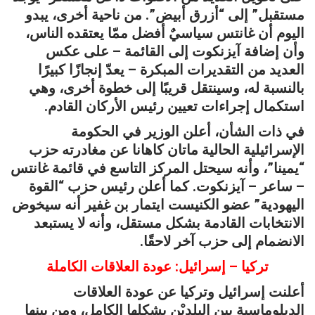
مستقبل” إلى “أزرق أبيض”. من ناحية أخرى، يبدو
اليوم أن غانتس سياسيٌ أفضل ممّا يعتقده الناس،
وأن إضافة آيزنكوت إلى القائمة – على عكس
العديد من التقديرات المبكرة – يعدّ إنجازًا كبيرًا
بالنسبة له، وسينتقل قريبًا إلى خطوة أخرى، وهي
استكمال إجراءات تعيين رئيس الأركان القادم.
في ذات الشأن، أعلن الوزير في الحكومة
الإسرائيلية الحالية ماتان كاهانا عن مغادرته حزب
“يمينا”، وأنه سيحتل المركز التاسع في قائمة غانتس
– ساعر – آيزنكوت. كما أعلن رئيس حزب “القوة
اليهودية” عضو الكنيست ايتمار بن غفير أنه سيخوض
الانتخابات القادمة بشكل مستقل، وأنه لا يستبعد
الانضمام إلى حزب آخر لاحقًا.
تركيا – إسرائيل: عودة العلاقات الكاملة
أعلنت إسرائيل وتركيا عن عودة العلاقات
الدبلوماسية بين البلديْن بشكلها الكامل، ومن بينها