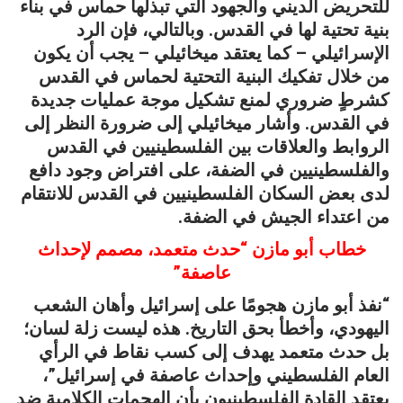
للتحريض الديني والجهود التي تبذلها حماس في بناء
بنية تحتية لها في القدس. وبالتالي، فإن الرد
الإسرائيلي – كما يعتقد ميخائيلي – يجب أن يكون
من خلال تفكيك البنية التحتية لحماس في القدس
كشرطٍ ضروري لمنع تشكيل موجة عمليات جديدة
في القدس. وأشار ميخائيلي إلى ضرورة النظر إلى
الروابط والعلاقات بين الفلسطينيين في القدس
والفلسطينيين في الضفة، على افتراض وجود دافع
لدى بعض السكان الفلسطينيين في القدس للانتقام
من اعتداء الجيش في الضفة.
خطاب أبو مازن “حدث متعمد، مصمم لإحداث
عاصفة”
“نفذ أبو مازن هجومًا على إسرائيل وأهان الشعب
اليهودي، وأخطأ بحق التاريخ. هذه ليست زلة لسان؛
بل حدث متعمد يهدف إلى كسب نقاط في الرأي
العام الفلسطيني وإحداث عاصفة في إسرائيل”،
يعتقد القادة الفلسطينيون بأن الهجمات الكلامية ضد