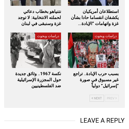
استطلاعان أمريكيان
نتنياهو بخطاب دعائي
يكشفان انقساما حادا بشأن
لحملته الانتخابية: لا توجد
غزة واتهامات “الإبادة…
غزة وسنبقى في لبنان
دراسات وبحوث
دراسات وبحوث
بسبب حرب الإبادة.. تراجع
نكسة 1967.. وثائق جديدة
غير مسبوق في صورة
حول المجزرة الإسرائيلية
“إسرائيل” دولياً
ضد الفلسطينيين
NEXT
PREV
LEAVE A REPLY