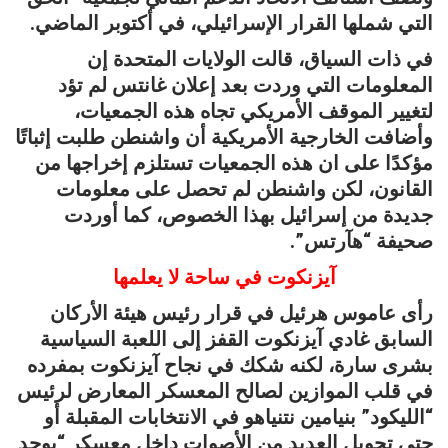
التي شملها القرار الإسرائيلي، في أكتوبر الماضي.
في ذات السياق، قالت الولايات المتحدة إن
المعلومات التي وردت بعد إعلان غانتس لم تؤد
لتغيير الموقف الأمريكي تجاه هذه الجمعيات،
وأضافت الخارجية الأمريكية أن واشنطن طلبت إثباتًا
مؤكدًا على ان هذه الجمعيات تستلزم إخراجها من
القانون، لكن واشنطن لم تحصل على معلومات
جديدة من إسرائيل بهذا الخصوص، كما أوردت
صحيفة “هآرتس”.
آيزنكوت في ساحة لا يعلمها
رأى عاموس هرئيل في قرار رئيس هيئة الأركان
السابق غادي آيزنكوت القفز إلى اللعبة السياسية
بشرى سارة، لكنه شكك في نجاح آيزنكوت بمفرده
في قلب الموازين لصالح المعسكر المعارض لرئيس
“الليكود” بنيامين نتنياهو في الانتخابات المقبلة أو
حتى تحويل العديد من الأصوات داخل معسكر “يوجد