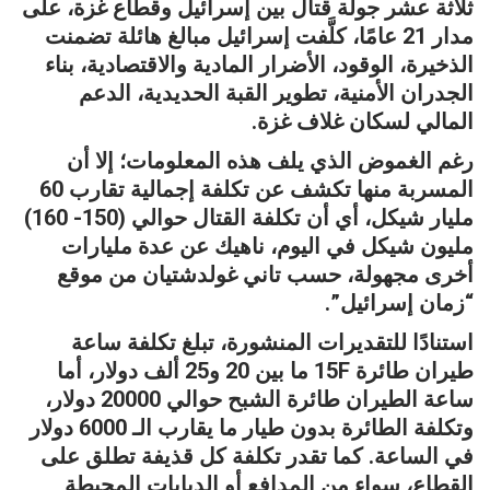
ثلاثة عشر جولة قتال بين إسرائيل وقطاع غزة، على
مدار 21 عامًا، كلَّفت إسرائيل مبالغ هائلة تضمنت
الذخيرة، الوقود، الأضرار المادية والاقتصادية، بناء
الجدران الأمنية، تطوير القبة الحديدية، الدعم
المالي لسكان غلاف غزة.
رغم الغموض الذي يلف هذه المعلومات؛ إلا أن
المسربة منها تكشف عن تكلفة إجمالية تقارب 60
مليار شيكل، أي أن تكلفة القتال حوالي (150- 160)
مليون شيكل في اليوم، ناهيك عن عدة مليارات
أخرى مجهولة، حسب تاني غولدشتيان من موقع
“زمان إسرائيل”.
استنادًا للتقديرات المنشورة، تبلغ تكلفة ساعة
طيران طائرة 15F ما بين 20 و25 ألف دولار، أما
ساعة الطيران طائرة الشبح حوالي 20000 دولار،
وتكلفة الطائرة بدون طيار ما يقارب الـ 6000 دولار
في الساعة. كما تقدر تكلفة كل قذيفة تطلق على
القطاع، سواء من المدافع أو الدبابات المحيطة