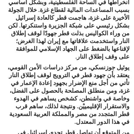
انخراطها في الساحة الفلسطينية، وبشكل أساسي
بسبب المساعدات المالية لقطاع غزة. خلال الجولة
الأخيرة على غزة، هاجمت قطر كالعادة إسرائيل
بشكل رئيسي على شبكة الجزيرة واستنكرتها. لكن
من وراء الكواليس بذلت قطر جهودًا لوقف إطلاق
النار واستخدمت علاقاتها مع إيران لهذا الغرض؛
لإقناعها بالضغط على الجهاد الإسلامي للموافقة
على وقف إطلاق النار.
يوئيل جوزنسكي، من مركز دراسات الأمن القومي،
يعتقد بأن جهود قطر في الترويج لوقف إطلاق النار
تأتي من أجل منع الإضرار بجهود إعادة الإعمار في
غزة، ومن منطلق المصلحة بالحصول على الفضل،
وخاصة في واشنطن، كشخص يساهم في الهدوء
والاستقرار الإقليمييْن. ونتيجة لذلك، ساهم قرب
قطر المتجدد من مصر والمملكة العربية السعودية
في هذا الدور المعتدل.
من المتوقع أن تواصل قطر تحدي إسرائيل في