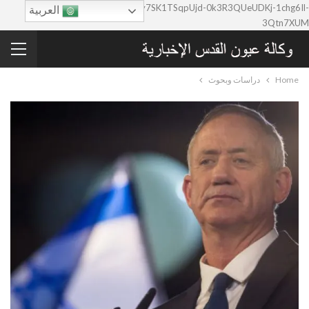
google-site-verification=0y7SK1TSqpUjd-0k3R3QUeUDKj-1chg6Il-
العربية
3Qtn7XUM
Home
دراسات وبحوث