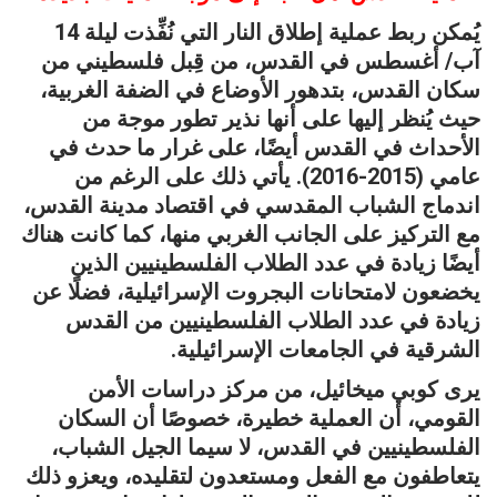
يُمكن ربط عملية إطلاق النار التي نُفِّذت ليلة 14
آب/ أغسطس في القدس، من قِبل فلسطيني من
سكان القدس، بتدهور الأوضاع في الضفة الغربية،
حيث يُنظر إليها على أنها نذير تطور موجة من
الأحداث في القدس أيضًا، على غرار ما حدث في
عامي (2015-2016). يأتي ذلك على الرغم من
اندماج الشباب المقدسي في اقتصاد مدينة القدس،
مع التركيز على الجانب الغربي منها، كما كانت هناك
أيضًا زيادة في عدد الطلاب الفلسطينيين الذين
يخضعون لامتحانات البجروت الإسرائيلية، فضلًا عن
زيادة في عدد الطلاب الفلسطينيين من القدس
الشرقية في الجامعات الإسرائيلية.
يرى كوبي ميخائيل، من مركز دراسات الأمن
القومي، أن العملية خطيرة، خصوصًا أن السكان
الفلسطينيين في القدس، لا سيما الجيل الشباب،
يتعاطفون مع الفعل ومستعدون لتقليده، ويعزو ذلك