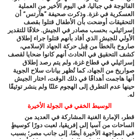
الفالوجة في جباليا، في اليوم الأخير من العملية
العسكرية في غزة. وذكرت صحيفة “هآرتس” أن
التحقيقات أوضحت بأن الأطفال قتلوا بقصف
إسرائيلي، بحسب مصادر في الجيش. خلافًا للتقدير
الأولي للجيش الذي أفاد بأنهم قتلوا جراء إطلاق
صاروخ بالخطأ من قِبل حركة الجهاد الإسلامي،
كشف التحقيق في الحادث أنهم كانوا ضحايا لقصف
إسرائيلي في قطاع غزة، ولم يتم رصد إطلاق
صواريخ من الجهاد، كما تُظهر بيانات سلاح الجوية
أنها هاجمت أهدافًا في ذلك الوقت، اختار الجيش
حينها عدم التطرق إلى الهجوم علنًا ولم ينشر توثيقًا
له.
الوسيط الخفي في الجولة الأخيرة
قطر، الإمارة الغنية المشاركة في العديد من
الساحات من آسيا إلى إفريقيا، لعبت دورًا كوسيطٍ
في المواجهة الأخيرة أيضًا، إلى جانب مصر؛ بسبب