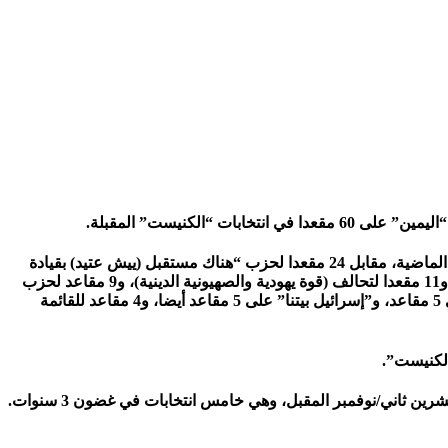
الكنيست” المقبلة.
وبين الاستطلاع الذي أجراه معهد “كانتار”، أن حزب “الليكود” سيحصل على 32 مقعدا، وهي أقل نتيجة يتحصل عليها الحزب في الأشهر الستة الماضية، مقابل 24 مقعدا لحزب “هناك مستقبل (ييش عتيد) بقيادة
رئيس حكومة الاحتلال الحالي يائير لبيد، و12 مقعدا للمعسكر الوطني (تحالف أزرق أبيض بقيادة بني غانتس وأمل جديد بقيادة جدعون ساعر)، و11 مقعدا لتحالف (قوة يهودية والصهيونية الدينية)، و9 مقاعد لحزب
“شاس”، و7 مقاعد لحزب “يهدوت هتوراه”، و5 مقاعد لحزب “العمل”.ووفقا للنتائج، تحصل القائمة المشتركة على 5 مقاعد، و”ميرتس” على 5 مقاعد، و”إسرائيل بيتنا” على 5 مقاعد أيضا، و4 مقاعد للقائمة
الكنيست”.