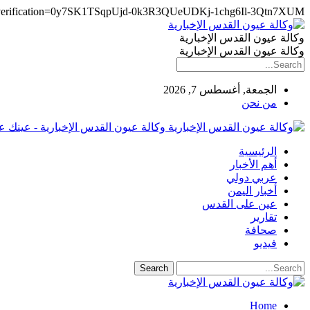
e-verification=0y7SK1TSqpUjd-0k3R3QUeUDKj-1chg6Il-3Qtn7XUM
وكالة عيون القدس الإخبارية
وكالة عيون القدس الإخبارية
الجمعة, أغسطس 7, 2026
من نحن
وكالة عيون القدس الإخبارية - عينك 
الرئيسية
أهم الأخبار
عربي دولي
أخبار اليمن
عين على القدس
تقارير
صحافة
فيديو
Home