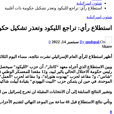
شئون اسرائيلية
استطلاع رأي: تراجع الليكود وتعذر تشكيل حكومة ذات أغلبية
شئون اسرائيلية
استطلاع رأي: تراجع الليكود وتعذر تشكيل حكو
On
qudspal
By
سبتمبر 14, 2022
0
Share
أظهر استطلاع للرأي العام الإسرائيلي نشرت نتائجه، مساء اليوم الثلاثاء، تراجع شعبية ح
الموحدة، في حين لن يتمكن حزب “البيت اليهودي” بقيادة أييلت شاكي
وتشير النتائج السابقة إلى أن الانتخابات المقبلة لن تخرج إسرائيل
وتأتي نتائج الاستطلاع قبل 48 ساعة من الموعد النهائي لتقديم الأحزاب قوائم مرشحيها لانتخابات الكنيست الـ25، التي ستُجرى في الأول من تشرين ثاني/نوفمبر المقبل، وهي خامس انتخابات في غضون 3 سنوات.
0