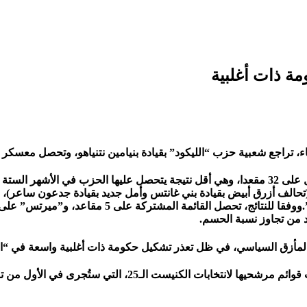
مة ذات أغلبية
زب “الليكود” بقيادة بنيامين نتنياهو، وتحصل معسكر “اليمين” على 60 مقعدا في انتخابات “
د من تجاوز نسبة الحسم.
 من المأزق السياسي، في ظل تعذر تشكيل حكومة ذات أغلبية واسعة في “