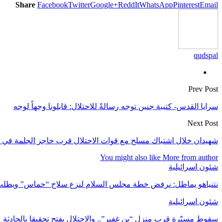
Share
Facebook
Twitter
Google+
ReddIt
WhatsApp
Pinterest
Email
qudspal
Prev Post
سرايا القدس- كتيبة جنين توجه رسالةً للاحتلال: قابلونا وجهاً لوجه
Next Post
شهيدان خلال اشتباك مسلح مع قوات الاحتلال قرب حاجز الجلمة في 
You might also like
More from author
شئون اسرائيلية
نتنياهو يماطل: نرفض خطة مجلس السلام لنزع سلاح “حماس” ويطلب
شئون اسرائيلية
سقوط مسيّرة قرب منزل “بن غفير”.. والاحتلال يفتح تحقيقا بالحادثة