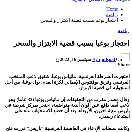
Home
رياضة
احتجاز بوغبا بسبب قضية الابتزاز والسحر
رياضة
احتجاز بوغبا بسبب قضية الابتزاز والسحر
On
qudspal
By
سبتمبر 16, 2022
0
Share
احتجزت الشرطة الفرنسية، ماتياس بوغبا، شقيق لاعب المنتخب
الفرنسي وفريق يوفنتوس الإيطالي لكرة القدم، بول بوغبا، من أجل
استجوابه في قضية الابتزاز.
وقال مصدر مقرب من التحقيقات إن ماتياس بوغبا (32 عاما) وهو
لاعب أيضا دافع عنن ألوان أندية متواضعة، احتجز بمركز شرطة في
باريس مع 4 آخرين، الأربعاء، بعد أن خضع للاستجواب بناء على
استدعاء رسمي.
وكانت سلطات الادعاء في العاصمة الفرنسية “باريس” قررت فتح