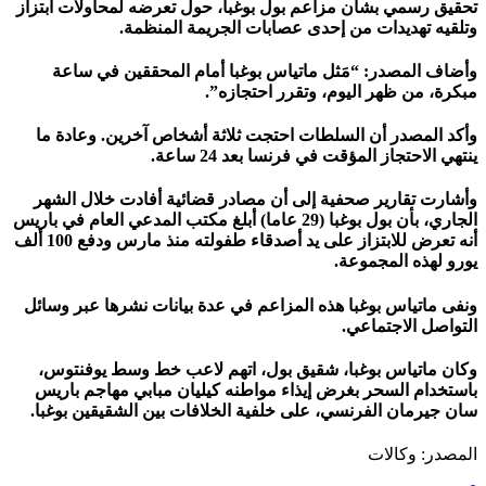
تحقيق رسمي بشأن مزاعم بول بوغبا، حول تعرضه لمحاولات ابتزاز
وتلقيه تهديدات من إحدى عصابات الجريمة المنظمة.
وأضاف المصدر: “مَثل ماتياس بوغبا أمام المحققين في ساعة
مبكرة، من ظهر اليوم، وتقرر احتجازه”.
وأكد المصدر أن السلطات احتجت ثلاثة أشخاص آخرين. وعادة ما
ينتهي الاحتجاز المؤقت في فرنسا بعد 24 ساعة.
وأشارت تقارير صحفية إلى أن مصادر قضائية أفادت خلال الشهر
الجاري، بأن بول بوغبا (29 عاما) أبلغ مكتب المدعي العام في باريس
أنه تعرض للابتزاز على يد أصدقاء طفولته منذ مارس ودفع 100 ألف
يورو لهذه المجموعة.
ونفى ماتياس بوغبا هذه المزاعم في عدة بيانات نشرها عبر وسائل
التواصل الاجتماعي.
وكان ماتياس بوغبا، شقيق بول، اتهم لاعب خط وسط يوفنتوس،
باستخدام السحر بغرض إيذاء مواطنه كيليان مبابي مهاجم باريس
سان جيرمان الفرنسي، على خلفية الخلافات بين الشقيقين بوغبا.
المصدر: وكالات