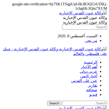
google-site-verification=0y7SK1TSqpUjd-0k3R3QUeUDKj-
1chg6Il-3Qtn7XUM
وكالة عيون القدس الإخبارية
وكالة عيون القدس الإخبارية
السبت, أغسطس 8, 2026
من نحن
وكالة عيون القدس الإخبارية - عينك
على فلسطين والعالم
الرئيسية
أهم الأخبار
عربي دولي
أخبار اليمن
عين على القدس
تقارير
صحافة
فيديو