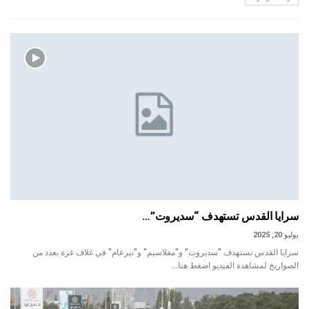
سرايا القدس تستهدف “سديروت”…
يوليو 20, 2025
سرايا القدس تستهدف "سديروت" و"مفلاسيم" و"نيرعام" في غلاف غزة بعدد من
الصواريخ لمشاهدة الفيديو اضغط هنا…