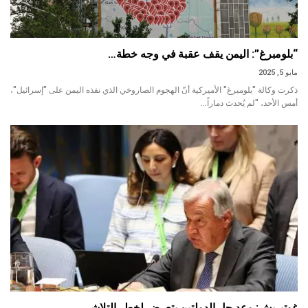
“بلومبرغ”: اليمن يقف عقبة في وجه خطة…
مايو 5, 2025
ذكرت وكالة "بلومبرغ" الأميركية أنّ الهجوم الصاروخي الذي نفذه اليمن على "إسرائيل"،
أمس الأحد، "لم يُحدث دماراً…
غوتيريش: وعد حل الدولتين يتعرض لخطر التلاشي