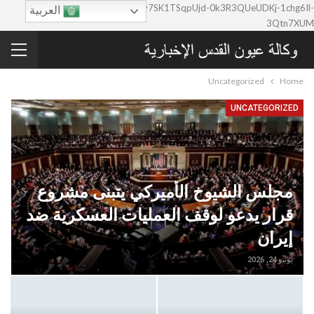
google-site-verification=0y7SK1TSqpUjd-0k3R3QUeUDKj-1chg6Il-
العربية
3Qtn7XUM
Uncategorized
Home
UNCATEGORIZED
مجلس الشيوخ الأميركي يتبنى مشروع
قرار يدعو لوقف العمليات العسكرية ضد
إيران
يونيو 24, 2026