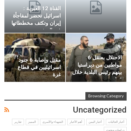
القناة 12 العبرية :
اسرائيل تحضر لمفاجأة
إيران وتكثف مخططاتها
في الضفة…
الاحتلال يعتقل 6
مقتل وإصابة 6 جنود
مواطنين من ديراستيا
اسرائيليين في قطاع
بينهم رئيس البلدية خلال
غزة
قطف…
Browsing Category
Uncategorized
أخبار الجاليات
أخبار اليمن
أهم الأخبار
الشهداء والأسرى
المميز
تقارير
دراسات وبحوث