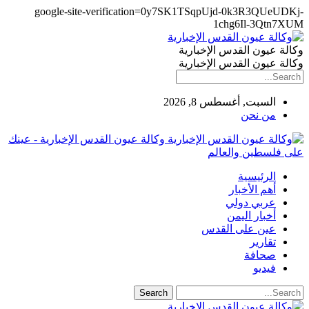
google-site-verification=0y7SK1TSqpUjd-0k3R3QUeUDKj-
1chg6Il-3Qtn7XUM
وكالة عيون القدس الإخبارية
وكالة عيون القدس الإخبارية
السبت, أغسطس 8, 2026
من نحن
وكالة عيون القدس الإخبارية - عينك
على فلسطين والعالم
الرئيسية
أهم الأخبار
عربي دولي
أخبار اليمن
عين على القدس
تقارير
صحافة
فيديو