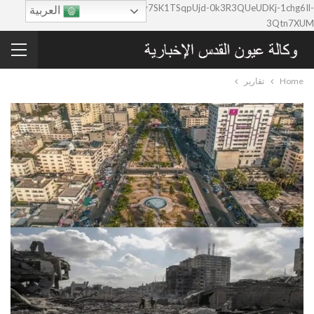
google-site-verification=0y7SK1TSqpUjd-0k3R3QUeUDKj-1chg6Il-
العربية
3Qtn7XUM
Home
تقارير