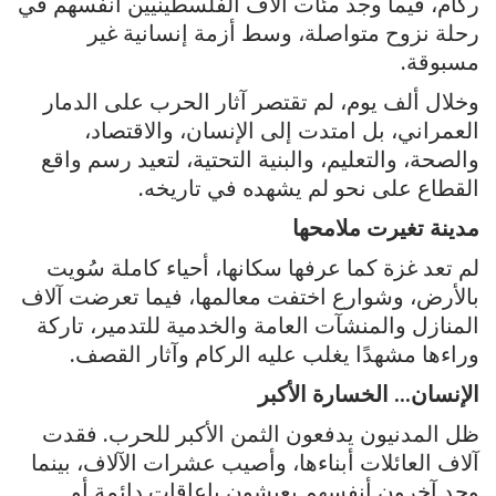
ركام، فيما وجد مئات آلاف الفلسطينيين أنفسهم في
رحلة نزوح متواصلة، وسط أزمة إنسانية غير
مسبوقة.
وخلال ألف يوم، لم تقتصر آثار الحرب على الدمار
العمراني، بل امتدت إلى الإنسان، والاقتصاد،
والصحة، والتعليم، والبنية التحتية، لتعيد رسم واقع
القطاع على نحو لم يشهده في تاريخه.
مدينة تغيرت ملامحها
لم تعد غزة كما عرفها سكانها، أحياء كاملة سُويت
بالأرض، وشوارع اختفت معالمها، فيما تعرضت آلاف
المنازل والمنشآت العامة والخدمية للتدمير، تاركة
وراءها مشهدًا يغلب عليه الركام وآثار القصف.
الإنسان… الخسارة الأكبر
ظل المدنيون يدفعون الثمن الأكبر للحرب. فقدت
آلاف العائلات أبناءها، وأصيب عشرات الآلاف، بينما
وجد آخرون أنفسهم يعيشون بإعاقات دائمة أو