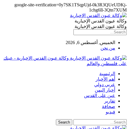
google-site-verification=0y7SK1TSqpUjd-0k3R3QUeUDKj-
1chg6Il-3Qtn7XUM
وكالة عيون القدس الإخبارية
وكالة عيون القدس الإخبارية
الخميس, أغسطس 6, 2026
من نحن
وكالة عيون القدس الإخبارية - عينك
على فلسطين والعالم
الرئيسية
أهم الأخبار
عربي دولي
أخبار اليمن
عين على القدس
تقارير
صحافة
فيديو