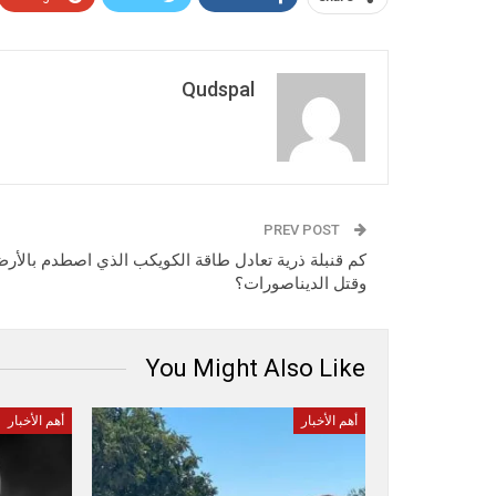
Qudspal
PREV POST
كم قنبلة ذرية تعادل طاقة الكويكب الذي اصطدم بالأر
وقتل الديناصورات؟
You Might Also Like
أهم الأخبار
أهم الأخبار