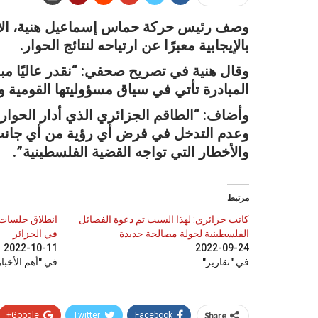
وصف رئيس حركة حماس إسماعيل هنية، الأجو
بالإيجابية معبرًا عن ارتياحه لنتائج الحوار.
وقال هنية في تصريح صحفي: “نقدر عاليًا مبا
المبادرة تأتي في سياق مسؤوليتها القومية 
وأضاف: “الطاقم الجزائري الذي أدار الحوار 
وعدم التدخل في فرض أي رؤية من أي جانب 
والأخطار التي تواجه القضية الفلسطينية”.
مرتبط
كاتب جزائري: لهذا السبب تم دعوة الفصائل
انطلاق جلسات 
الفلسطينية لجولة مصالحة جديدة
في الجزائر
2022-10-11
2022-09-24
في "تقارير"
في "أهم الأخبار
Google+
Twitter
Facebook
Share