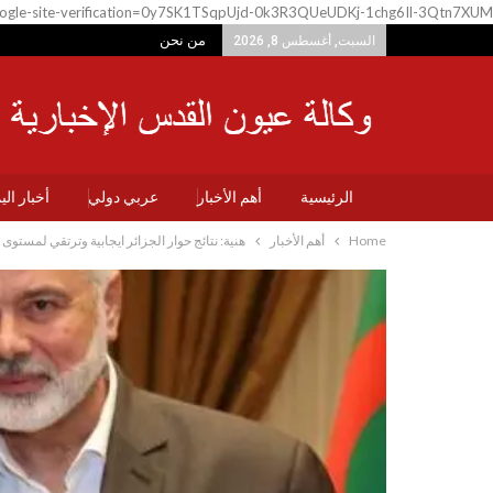
ogle-site-verification=0y7SK1TSqpUjd-0k3R3QUeUDKj-1chg6Il-3Qtn7XUM
من نحن
السبت, أغسطس 8, 2026
الرئيسية
أهم الأخبار
عربي دولي
أخبار ال
Home
أهم الأخبار
هنية: نتائج حوار الجزائر ايجابية وترتقي لمستوى