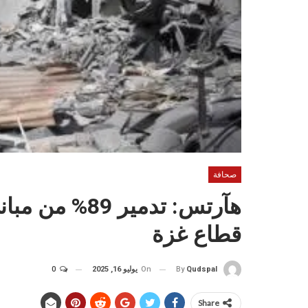
صحافة
قطاع غزة
On
يوليو 16, 2025
0
By
Qudspal
Share