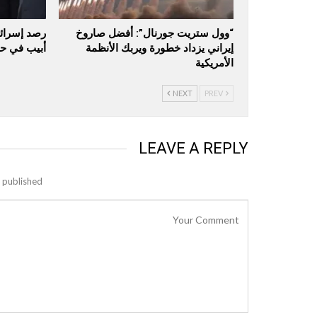
“وول ستريت جورنال”: أفضل صاروخ
رصد إسرائي
إيراني يزداد خطورة ويربك الأنظمة
أبيب في حر
الأمريكية
NEXT
PREV
LEAVE A REPLY
 published.