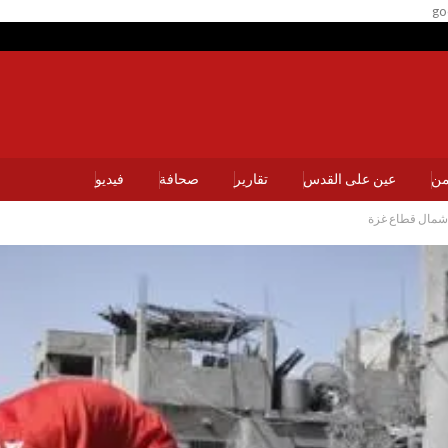
go
يمن
عين على القدس
تقارير
صحافة
فيديو