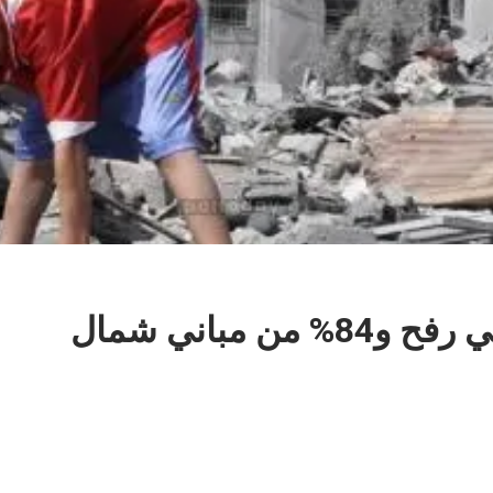
هآرتس: تدمير 89% من مباني رفح و84% من مباني شمال