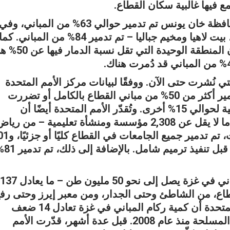
 فيها غالبية سكان القطاع.
إلى جانب ذلك، يُشير بن نون إلى أنه في محافظة خان يونس تم تدمير حوالي 63% من المباني، وف
شمال غزة – الذي يشمل بلدات بيت حانون، بيت لاهيا ومخيم جباليا – تم تدمير 84% من المباني. كم
تضررت 78% من مباني مدينة غزة. ويذكر أن المنطقة الوحيدة التي 
تي نُشرت حتى الآن. ووفقًا لبيانات مركز الأمم المتحدة
للأقمار الصناعية، حتى أبريل الماضي، تم تدمير أكثر من 50% من مباني القطاع بالكامل أو تضررت
بشكل كبير، مع وجود مؤشرات لأضرار إضافية لحوالي 15% أخرى. وتُقدّر الأمم المتحدة أيضًا أن
الجيش الإسرائيلي دمّر، إلى جانب المنازل، ما لا يقل عن 2,308 مؤسسة ومنشأة تعليمية – من ري
الأطفال وحتى الجامعات. ووفقًا لهذه البيانات، تم تدم
من أصل 554 مدرسة غير صالحة للاستخدام قبل تنفيذ ت
وتُقدّر الأمم المتحدة أيضًا أن وزن ركام المباني في غزة يصل إلى نحو 50 مليون طن – ما يعادل 137
طاع، من الشاطئ وحتى الجدار، ومن معبر إيرز وحتى رفح
في أغسطس، قدّر معهد أبحاث تابع للأمم المتحدة أن كمية ركام المباني في غزة تعادل 14 ضعف
كمية الركام التي تولدت من جميع النزاعات المسلحة منذ عام 2008. قبل عدة أشهر، قدّرت الأمم