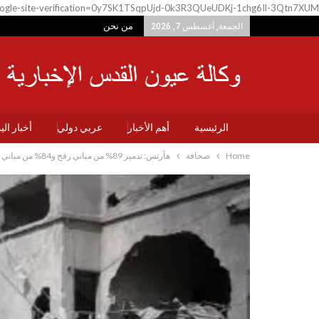
ogle-site-verification=0y7SK1TSqpUjd-0k3R3QUeUDKj-1chg6Il-3Qtn7XUM
من نحن
الجمعة, أغسطس 7, 2026
الرئيسية
أهم الأخبار
عربي دولي
أخبار ال
Home
صحافة
هآرتس: تدمير 89% من مباني رفح و84% من مباني شمال قطاع غزة