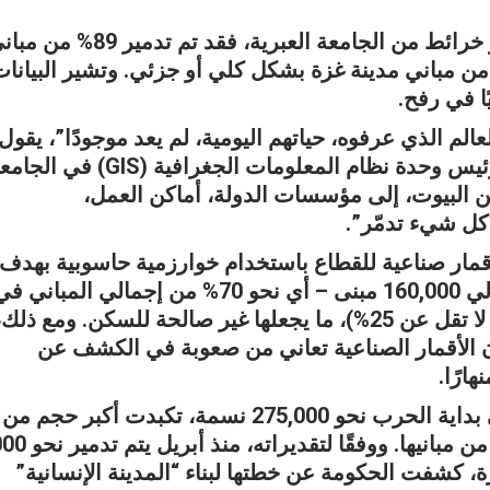
ذكرت صحيفة هآرتس العبرية انه وفقًا لخبير خرائط من الجامعة العبرية، فقد تم تدمير 9
 و84% من مباني شمال القطاع، و78% من مباني مدينة غزة بشكل كلي أو جزئي. وتشير البيانا
ًا في رفح.
الم الذي عرفوه، حياتهم اليومية، لم يعد موجودًا”، يقول
يس وحدة نظام المعلومات الجغرافية (
GIS
) في الجامع
ن البيوت، إلى مؤسسات الدولة، أماكن العمل،
كل شيء تدمّر”.
 أقمار صناعية للقطاع باستخدام خوارزمية حاسوبية بهدف
تقييم حجم الدمار. وبحسب تقديره، فإن حوالي 160,000 مبنى – أي نحو 70% من إجمالي المباني 
غزة – تعرضت لأضرار جسيمة (تدمير بنسبة لا تقل عن 25%)، ما يجعلها غير صالحة للسكن. ومع ذلك
أن الأقمار الصناعية تعاني من صعوبة في الكشف عن
ارًا.
ويضيف أن مدينة رفح، التي كان يقطنها حتى بداية الحرب نحو 275,000 نسمة، تكبدت أكبر حجم من
الأضرار – مع تدمير كلي أو جزئي لنحو 89% من مبانيها. وو
ة، كشفت الحكومة عن خطتها لبناء “المدينة الإنسانية”