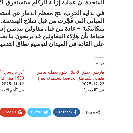
المتحدة أن عملية إزالة الركام ستستغرق 21 عامًا وتكلّف نحو 1.2 مليار دولار.
في بداية الحرب، نتج معظم الدمار عن استخدا
المباني التي فُجّرت من قبل سلاح الهندسة. وم
ميكانيكية – عادة من قبل مقاولين مدنيين 
على القادة في الميدان لتوسيع نطاق التدمير
مرتبط
هآرتس: جيش الاحتلال يقوم بعملية تدمير
“بي بي سي”: “
منهجي للمناطق الخاضعة لسيطرته بغزة
1500 مبنى في غزة منذ وقف إطلاق النار
2025-11-12
2025-12-22
في "المميز"
في "أهم الأخبار
Google+
Twitter
Facebook
Share