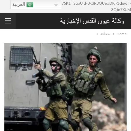
google-site-verification=0y7SK1TSqpUjd-0k3R3QUeUDKj-1chg6Il-
العربية
3Qtn7XUM
Home
صحافة