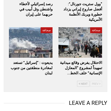
“وول ستريت جورنال”:
رصد إسرائيلي لأخطاء
أفضل صاروخ إيراني يزداد
واشنطن وتل أبيب في
خطورة ويربك الأنظمة
حربهما على إيران
الأمريكية
صحافة
صحافة
الاحتلال يفرض وقائع ميدانية
يديعوت : “إسرائيل” تستعد
تمهيداً لمشروع “المعازل
لمغادرة منطقتين من جنوب
الإنسانية” خلف الخط…
لبنان
NEXT
PREV
LEAVE A REPLY