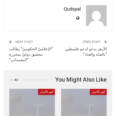
Qudspal
NEXT POST
PREV POST
الأزهر يدعو لدعم فلسطين
“الإعلاميّ الحكوميّ” يطالب
“بالعدّة والعتاد”
بتحقيق دوليّ بمجزرة
“المعمداني”
You Might Also Like
All
أهم الأخبار
أهم الأخبار