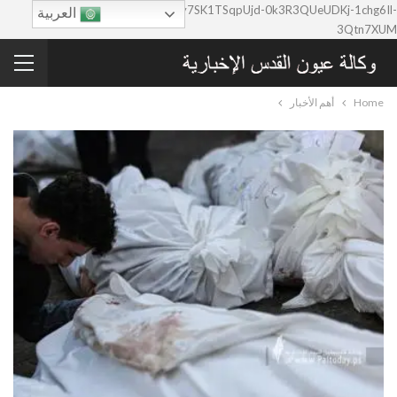
google-site-verification=0y7SK1TSqpUjd-0k3R3QUeUDKj-1chg6Il-
العربية
3Qtn7XUM
Home
أهم الأخبار