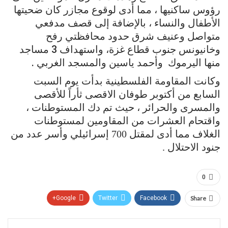
رؤوس ساكنيها ، مما أدى لوقوع مجازر كان ضحيتها
الأطفال والنساء ، بالإضافة إلى قصف مدفعي
متواصل وعنيف شرق حدود محافظتي رفح
وخانيونس جنوب قطاع غزة، واستهداف 3 مساجد
منها اليرموك وأحمد ياسين والمسجد الغربي .
وكانت المقاومة الفلسطينية بدأت يوم السبت
السابع من أكتوبر طوفان الاقصى ثأراً للأقصى
والمسرى والحرائر ، حيث تم دك المستوطنات ،
واقتحام العشرات من المقاومين لمستوطنات
الغلاف مما أدى لمقتل 700 إسرائيلي وأسر عدد من
جنود الاحتلال .
0
Google+
Twitter
Facebook
Share
Pinterest
WhatsApp
ReddIt