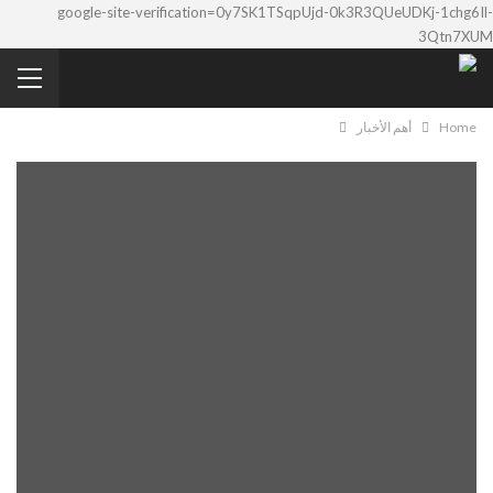
google-site-verification=0y7SK1TSqpUjd-0k3R3QUeUDKj-1chg6Il-
3Qtn7XUM
Home
أهم الأخبار