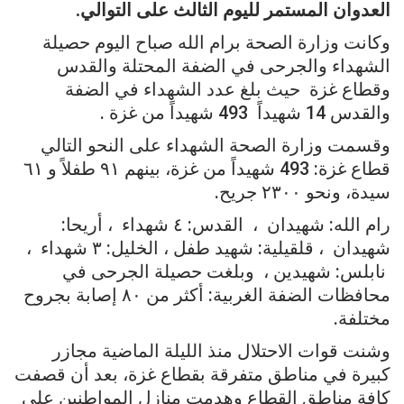
العدوان المستمر لليوم الثالث على التوالي.
وكانت وزارة الصحة برام الله صباح اليوم حصيلة
الشهداء والجرحى في الضفة المحتلة والقدس
وقطاع غزة حيث بلغ عدد الشهداء في الضفة
والقدس 14 شهيداً 493 شهيداً من غزة .
وقسمت وزارة الصحة الشهداء على النحو التالي
قطاع غزة: 493 شهيداً من غزة، بينهم ٩١ طفلاً و ٦١
سيدة، ونحو ٢٣٠٠ جريح.
رام الله: شهيدان ، القدس: ٤ شهداء ، أريحا:
شهيدان ، قلقيلية: شهيد طفل ، الخليل: ٣ شهداء ،
نابلس: شهيدين ، وبلغت حصيلة الجرحى في
محافظات الضفة الغربية: أكثر من ٨٠ إصابة بجروح
مختلفة.
وشنت قوات الاحتلال منذ الليلة الماضية مجازر
كبيرة في مناطق متفرقة بقطاع غزة، بعد أن قصفت
كافة مناطق القطاع وهدمت منازل المواطنين على