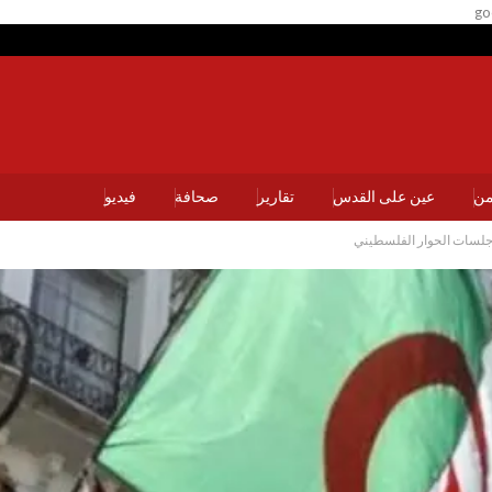
go
يمن
عين على القدس
تقارير
صحافة
فيديو
ي جلسات الحوار الفلسطيني