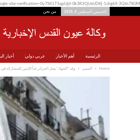
ogle-site-verification=0y7SK1TSqpUjd-0k3R3QUeUDKj-1chg6Il-3Qtn7XUM
من نحن
الخميس, أغسطس 6, 2026
الرئيسية
أهم الأخبار
عربي دولي
أخبار ال
Home
المميز
وفد “الجهاد” يصل الجزائر غداً الإثنين للمشاركة ف