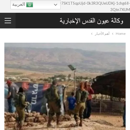
google-site-verification=0y7SK1TSqpUjd-0k3R3QUeUDKj-1chg6Il-
العربية
3Qtn7XUM
Home
أهم الأخبار