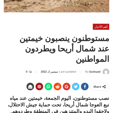
أهم الأخبار
مستوطنون ينصبون خيمتين
عند شمال أريحا ويطردون
المواطنين
Last updated
سبتمبر 2, 2022
0
By
Qudspal
Share
نصب مستوطنون، اليوم الجمعة، خيمتين عند مياه
نبع العوجا شمال أريحا، تحت حماية جيش الاحتلال،
ولاحقوا البدو والمتنزهين في المنطقة وطردوهم.