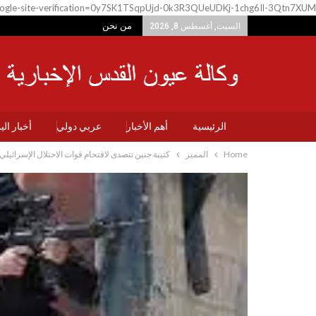
ogle-site-verification=0y7SK1TSqpUjd-0k3R3QUeUDKj-1chg6Il-3Qtn7XUM
من نحن
السبت, أغسطس 8, 2026
الرئيسية
أهم الأخبار
عربي دولي
أخبار ال
Home
المميز
كتيبة جنين تتصدى لاقتحام قوات الاحتلال الإسرائيلي