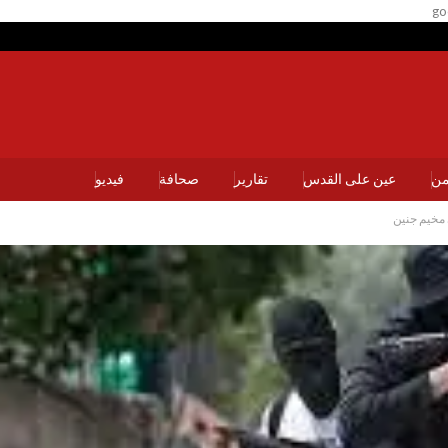
go
يمن
عين على القدس
تقارير
صحافة
فيديو
 مخيم جنين