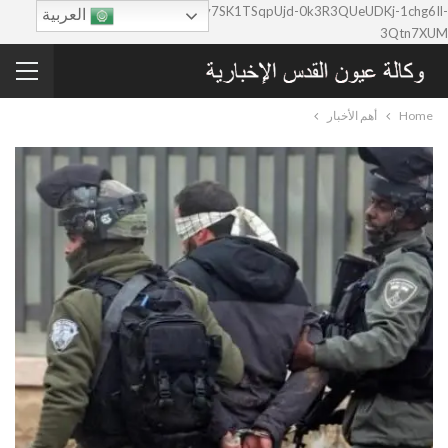
google-site-verification=0y7SK1TSqpUjd-0k3R3QUeUDKj-1chg6Il-
العربية
3Qtn7XUM
Home
أهم الأخبار