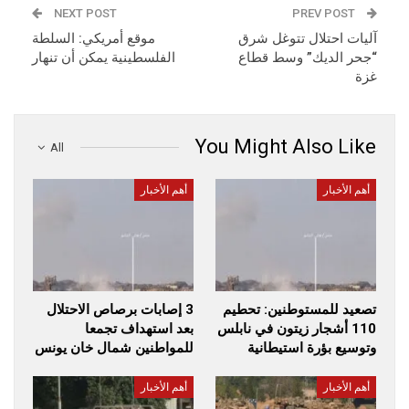
NEXT POST
PREV POST
آليات احتلال تتوغل شرق
موقع أمريكي: السلطة
“جحر الديك” وسط قطاع
الفلسطينية يمكن أن تنهار
غزة
You Might Also Like
All
أهم الأخبار
أهم الأخبار
تصعيد للمستوطنين: تحطيم
3 إصابات برصاص الاحتلال
110 أشجار زيتون في نابلس
بعد استهداف تجمعا
وتوسيع بؤرة استيطانية
للمواطنين شمال خان يونس
أهم الأخبار
أهم الأخبار