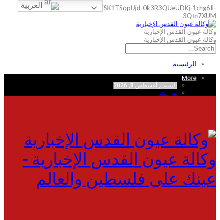
العربية
google-site-verification=0y7SK1TSqpUjd-0k3R3QUeUDKj-1chg6Il-
3Qtn7XUM
وكالة عيون القدس الإخبارية
وكالة عيون القدس الإخبارية
الرئيسية
More
السبت, أغسطس 8, 2026
من نحن
وكالة عيون القدس الإخبارية -
عينك على فلسطين والعالم