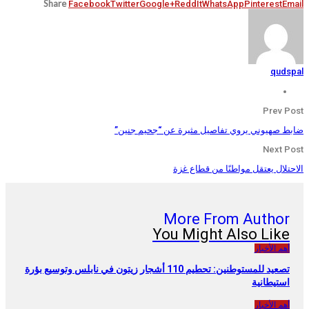
Share
Facebook
Twitter
Google+
ReddIt
WhatsApp
Pinterest
Email
qudspal
Prev Post
ضابط صهيوني يروي تفاصيل مثيرة عن “جحيم جنين”
Next Post
الاحتلال يعتقل مواطنًا من قطاع غزة
All
More From Author
You Might Also Like
أهم الأخبار
تصعيد للمستوطنين: تحطيم 110 أشجار زيتون في نابلس وتوسيع بؤرة
استيطانية
أهم الأخبار