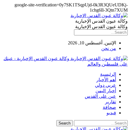
google-site-verification=0y7SK1TSqpUjd-0k3R3QUeUDKj-
1chg6Il-3Qtn7XUM
وكالة عيون القدس الإخبارية
وكالة عيون القدس الإخبارية
الإثنين, أغسطس 10, 2026
من نحن
وكالة عيون القدس الإخبارية - عينك
على فلسطين والعالم
الرئيسية
أهم الأخبار
عربي دولي
أخبار اليمن
عين على القدس
تقارير
صحافة
فيديو