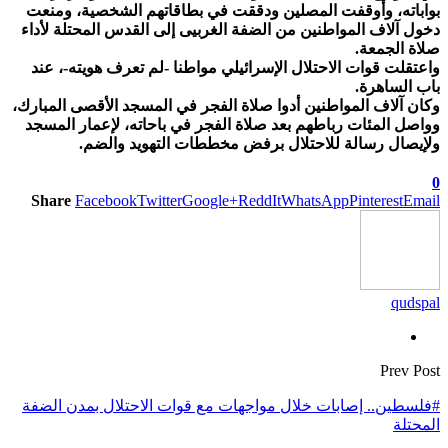
بواباته، وأوقفت المصلين ودققت في بطاقاتهم الشخصية، ومنعت
دخول آلاف المواطنين من الضفة الغربيى إلى القدس المحتلة لأداء
صلاة الجمعة.
واعتقلت قوات الاحتلال الإسرائيلي مواطنا -لم تعرف هويته-، عند
باب الساهرة.
وكان آلاف المواطنين أدوا صلاة الفجر في المسجد الأقصى المبارك،
وواصل المئات رباطهم بعد صلاة الفجر في باحاته، لإعمار المسجد
ولإيصال رسالة للاحتلال برفض مخططات التهويد والضم.
0
Share
Facebook
Twitter
Google+
ReddIt
WhatsApp
Pinterest
Email
qudspal
Prev Post
#فلسطين.. إصابات خلال مواجهات مع قوات الاحتلال بمدن الضفة
المحتلة