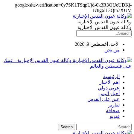
google-site-verification=0y7SK1TSqpUjd-0k3R3QUeUDKj-
1chg6Il-3Qtn7XUM
وكالة عيون القدس الإخبارية
وكالة عيون القدس الإخبارية
الأحد, أغسطس 9, 2026
من نحن
وكالة عيون القدس الإخبارية - عينك
على فلسطين والعالم
الرئيسية
أهم الأخبار
عربي دولي
أخبار اليمن
عين على القدس
تقارير
صحافة
فيديو