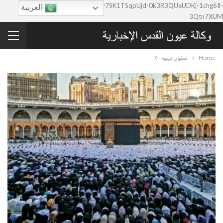
google-site-verification=0y7SK1TSqpUjd-0k3R3QUeUDKj-1chg6Il-
العربية
3Qtn7XUM
Home
شئون دينية