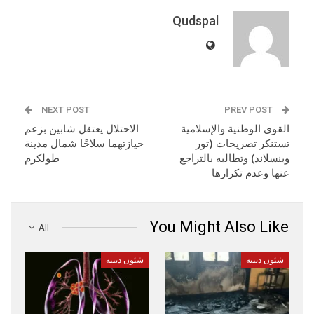
Qudspal
NEXT POST
PREV POST
القوى الوطنية والإسلامية
الاحتلال يعتقل شابين بزعم
تستنكر تصريحات (تور
حيازتهما سلاحًا شمال مدينة
وبنسلاند) وتطالبه بالتراجع
طولكرم
عنها وعدم تكرارها
You Might Also Like
All
شئون دينية
شئون دينية