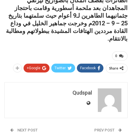
الطائرات بقصف المكان بالصواريخ ليرتقي
المجاهدان بعد ملحمة أسطورية وقامت باحتجاز
جثمانيهما الطاهرين لـ9 أعوام حيث سلمتهما بتاريخ
25 – 9 – 2012م وخرجت جماهير الخليل في وداع
القادة مرددين الهتافات المشيدة ببطولاتهم ومطالبة
بالانتقام.
0
Google+
Twitter
Facebook
Share
Qudspal
NEXT POST
PREV POST