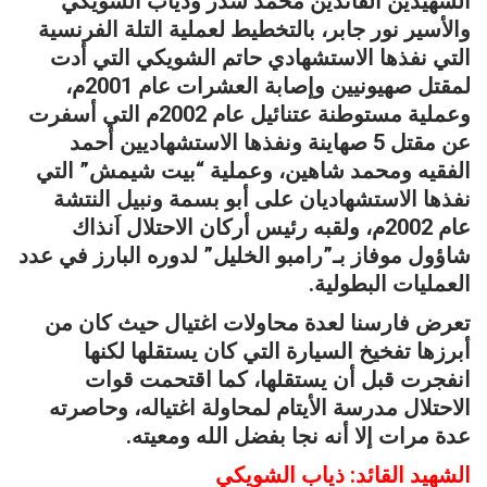
الشهيدين القائدين محمد سدر وذياب الشويكي
والأسير نور جابر، بالتخطيط لعملية التلة الفرنسية
التي نفذها الاستشهادي حاتم الشويكي التي أدت
لمقتل صهيونيين وإصابة العشرات عام 2001م،
وعملية مستوطنة عتنائيل عام 2002م التي أسفرت
عن مقتل 5 صهاينة ونفذها الاستشهاديين أحمد
الفقيه ومحمد شاهين، وعملية “بيت شيمش” التي
نفذها الاستشهاديان على أبو بسمة ونبيل النتشة
عام 2002م، ولقبه رئيس أركان الاحتلال اَنذاك
شاؤول موفاز بـ”رامبو الخليل” لدوره البارز في عدد
العمليات البطولية.
تعرض فارسنا لعدة محاولات اغتيال حيث كان من
أبرزها تفخيخ السيارة التي كان يستقلها لكنها
انفجرت قبل أن يستقلها، كما اقتحمت قوات
الاحتلال مدرسة الأيتام لمحاولة اغتياله، وحاصرته
عدة مرات إلا أنه نجا بفضل الله ومعيته.
الشهيد القائد: ذياب الشويكي