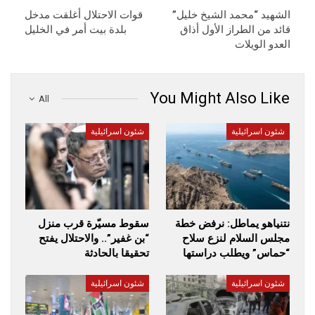
الشهيد “محمد الشيخ خليل”
قوات الاحتلال أغلقت مدخل
قائد من الطراز الأول أذاق
بلدة بيت أمر في الخليل
العدو الويلات
You Might Also Like
All
شئون اسرائيلية
شئون اسرائيلية
نتنياهو يماطل: نرفض خطة
سقوط مسيّرة قرب منزل
مجلس السلام لنزع سلاح
“بن غفير”.. والاحتلال يفتح
“حماس” ويطلب دراستها
تحقيقا بالحادثة
شئون اسرائيلية
شئون اسرائيلية