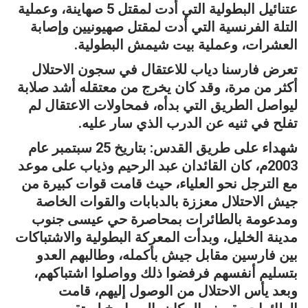
عتنائيل البطولية التي أدت لمقتل 5 صهاينة، وعملية
التلة الفرنسية التي أدت لمقتل صهيونيين وإصابة
العشرات، وعملية بيت شيمش البطولية.
تعرض فارسنا دياب للاعتقال في سجون الاحتلال
أكثر من مرة، وقد كان يخرج من معتقله أشد صلابة
ليواصل الطريق التي بدأه، فمحاولات الاعتقال لم
تفلح في ثنيه عن الدرب الذي سار عليه.
شهداء على طريق القدس: بتاريخ 25 سبتمبر عام
2003م، كان القائدان عبد الرحيم وذياب على موعد
مع الترجل نحو العلياء، حيث قامت قوات كبيرة من
جيش الاحتلال معززة بالدبابات والقوات الخاصة
ومدعومة بالطائرات بمحاصرة حي عيسى جنوب
مدينة الخليل، وبدأت المعركة البطولية والاشتباكات
بين فارسين مقابل جيش بأكمله، وطالبهم العدو
بتسليم أنفسهم فرفضوا ذلك وواصلوا اشتباكهم،
وبعد يأس الاحتلال من الوصول إليهم، قامت