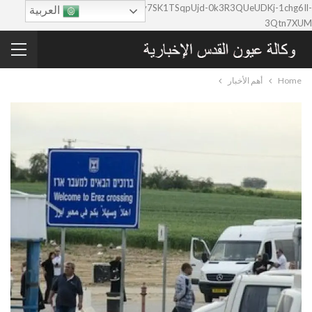
google-site-verification=0y7SK1TSqpUjd-0k3R3QUeUDKj-1chg6Il-
العربية
3Qtn7XUM
Home
أهم الأخبار