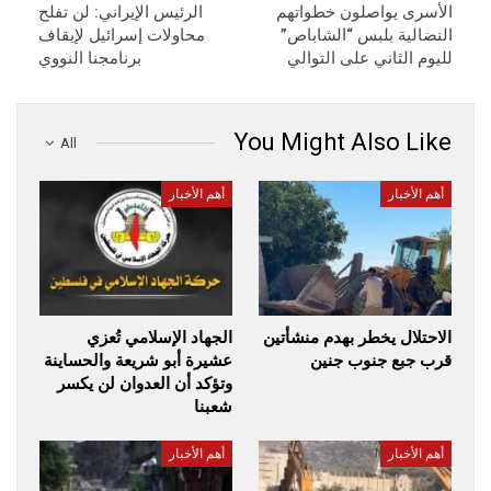
الأسرى يواصلون خطواتهم
الرئيس الإيراني: لن تفلح
النضالية بلبس “الشاباص”
محاولات إسرائيل لإيقاف
لليوم الثاني على التوالي
برنامجنا النووي
You Might Also Like
All
أهم الأخبار
أهم الأخبار
الاحتلال يخطر بهدم منشأتين
الجهاد الإسلامي تُعزي
قرب جبع جنوب جنين
عشيرة أبو شريعة والحساينة
وتؤكد أن العدوان لن يكسر
شعبنا
أهم الأخبار
أهم الأخبار