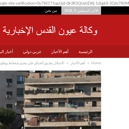
ogle-site-verification=0y7SK1TSqpUjd-0k3R3QUeUDKj-1chg6Il-3Qtn7XUM
من نحن
الأحد, أغسطس 9, 2026
الرئيسية
أهم الأخبار
عربي دولي
أخبار ال
Home
أهم الأخبار
الاحتلال يطـبق الخناق على مخيم شعفاط ويغلق حا