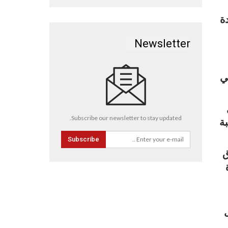
ة
Newsletter
ي
Subscribe our newsletter to stay updated.
ة
Subscribe
ق