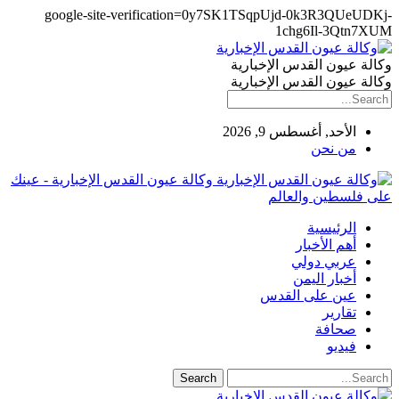
google-site-verification=0y7SK1TSqpUjd-0k3R3QUeUDKj-
1chg6Il-3Qtn7XUM
وكالة عيون القدس الإخبارية
وكالة عيون القدس الإخبارية
الأحد, أغسطس 9, 2026
من نحن
وكالة عيون القدس الإخبارية - عينك
على فلسطين والعالم
الرئيسية
أهم الأخبار
عربي دولي
أخبار اليمن
عين على القدس
تقارير
صحافة
فيديو