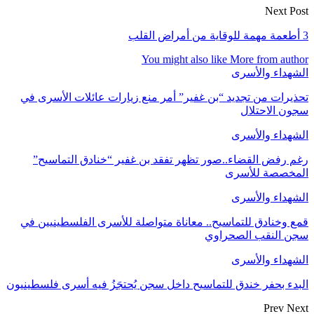
Next Post
3 أطعمة مهمة للوقاية من أمراض القلب
You might also like
More from author
الشهداء والأسرى
تحذيرات من تجديد “بن غفير” أمر منع زيارات عائلات الأسرى في
سجون الاحتلال
الشهداء والأسرى
رغم رفض القضاء..صور تظهر تفقد بن غفير “خنادق التماسيح”
المخصصة للأسرى
الشهداء والأسرى
قمع وخنادق للتماسيح.. معاناة متواصلة للأسرى الفلسطينيين في
سجن النقب الصحراوي
الشهداء والأسرى
البدء بحفر خندق للتماسيح داخل سجن يُحتجَزُ فيه أسرى فلسطينيون
Prev
Next