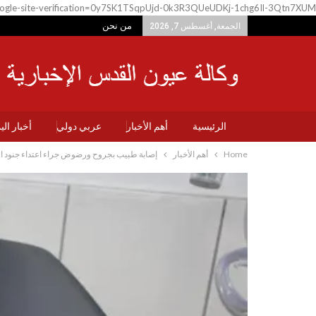
ogle-site-verification=0y7SK1TSqpUjd-0k3R3QUeUDKj-1chg6Il-3Qtn7XUM
من نحن
الجمعة, أغسطس 7, 2026
الرئيسية
أهم الأخبار
عربي دولي
أخبار ال
Home
أهم الأخبار
إصابة طبيب بجروح ورضوض جراء اعتداء جنود ا