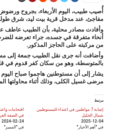
أُصيب طبيب، اليوم الأربعاء، بجروح ورضوض،
مفاجئ، عند مدخل قرية بيت ليد، شرق طول
أنحاء متفرقة في جسده، جراء تعرضه للضرب ال
من مركبته على الحاجز المذكور.
وأضافت أنه جرى نقل الطبيب جمعة إلى م
بالمتوسطة، وهو من سكان كفر قدوم في قلق
يشار إلى أن مستوطنين هاجموا صباح اليوم م
مرضى غسيل الكلى، وذلك أثناء محاولتها ال
مرتبط
إصابة 7 مواطنين في اعتداء للمستوطنين
اقتحامات واعتد
شمال الخليل
في الضفة الغرب
2024-02-24
2025-12-04
في "أهم الأخبار"
في "المميز"