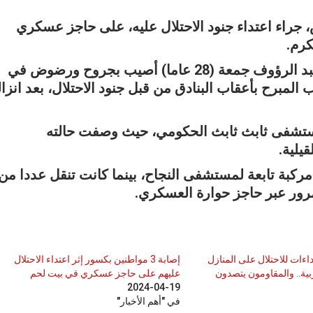
 جراء اعتداء جنود الاحتلال عليه، على حاجز عسكري
كرم.
وأفادت مصادر محلية، بأن الطبيب عاطف عبد الرؤوف جمعة (28 عاما) أصيب بجروح ورضوض في
مبرح بأعقاب البنادق من قبل جنود الاحتلال، بعد انزال
ستشفى ثابث ثابث الحكومي، حيث وصفت حالته
يلية.
ركبة تابعة لمستشفى النجاح، بينما كانت تنقل عددا من
مرور عبر حاجز حوارة العسكري.
اءات للاحتلال على المنازل
إصابة 3 مواطنين بكسور إثر اعتداء الاحتلال
ية.. والمقاومون يتصدون
عليهم على حاجز عسكري في بيت لحم
2024-04-19
في "أهم الأخبار"