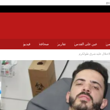
go
يمن
عين على القدس
تقارير
صحافة
فيديو
لاحتلال عليه شرق طولكرم