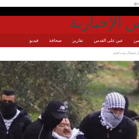
go
يمن
عين على القدس
تقارير
صحافة
فيديو
ال شمال بيت لحم