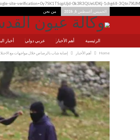
ogle-site-verification=0y7SK1TSqpUjd-0k3R3QUeUDKj-1chg6Il-3Qtn7XUM
من نحن
الخميس, أغسطس 6, 2026
الرئيسية
أهم الأخبار
عربي دولي
أخبار ال
Home
أهم الأخبار
إصابة شاب بالرصاص خلال مواجهات مع الاحتل