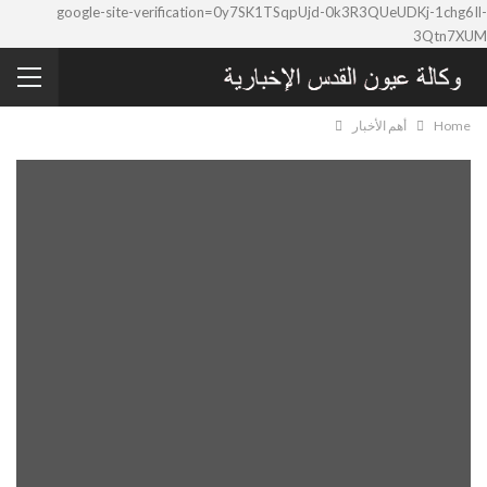
google-site-verification=0y7SK1TSqpUjd-0k3R3QUeUDKj-1chg6Il-
3Qtn7XUM
Home
أهم الأخبار