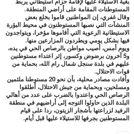
بغية الاستيلاء عليها لإقامة حزام استيطاني يربط
المستوطنات المقامة على أراضي المنطقة.
وقال غفري، إن المواطنين قاموا بخلع بعض
المنشآت التي نصبها المستوطنون في محيط البؤرة
الاستيطانية الرعوية التي أقاموها مؤخرا، ويتواجدون
فيها بشكل يومي ويطردون المزارعين منها.
ويوم أمس، أصيب مواطن بالرصاص الحي في يده،
و5 آخرون برضوض وكسور، إثر اعتداء مستوطنين
عليهم في بلدة سنجل شمال رام الله، بحماية من
قوات الاحتلال.
وأفادت مصادر محلية، بأن نحو 20 مستوطنا ملثمين
ومسلحين، وبحماية من جيش الاحتلال، أطلقوا
الرصاص الحي واعتدوا بالضرب على عدد من أهالي
البلدة الذين حاولوا التوجه إلى أراضيهم في منطقة
الرفيد لزراعتها بأشجار الزيتون، ردا على قيام
المستوطنين بجرفها للاستيلاء عليها قبل أيام.