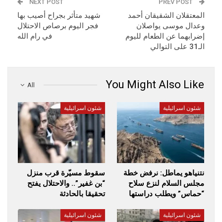
NEXT POST
PREV POST
المعتقلان الشقيقان أحمد
شهيد متأثر بجراح أصيب بها
وعدال موسى يواصلان
فجر اليوم برصاص الاحتلال
إضرابهما عن الطعام لليوم
في رام الله
الـ31 على التوالي
You Might Also Like
All
شئون اسرائيلية
شئون اسرائيلية
نتنياهو يماطل: نرفض خطة
سقوط مسيّرة قرب منزل
مجلس السلام لنزع سلاح
“بن غفير”.. والاحتلال يفتح
“حماس” ويطلب دراستها
تحقيقا بالحادثة
شئون اسرائيلية
شئون اسرائيلية