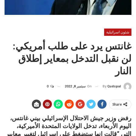
شئون اسرائيلية
غانتس يرد على طلب أمريكي:
لن نقبل التدخل بمعاير إطلاق
النار
On
سبتمبر 8, 2022
0
By
Qudspal
Share
رفض وزير جيش الاحتلال الإسرائيلي بيني غانتس،
اليوم الأربعاء، تدخل الولايات المتحدة الأميركية،
التي “قالت إنها ستضغط على إسرائيل لتغيير معايير