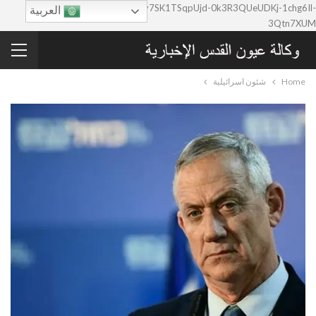
google-site-verification=0y7SK1TSqpUjd-0k3R3QUeUDKj-1chg6Il-
العربية
3Qtn7XUM
Home
شئون اسرائيلية