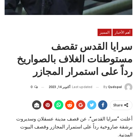
أهم الأخبار
المميز
سرايا القدس تقصف
مستوطنات الغلاف بالصواريخ
رداً على استمرار المجازر
Last updated
أكتوبر 14, 2023
0
By
Qudspal
Share
أعلنت “سرايا القدس”، عن قصف مدينة عسقلان وسديروت
برشقة صاروخية رداً على استمرار المجازر وقصف البيوت
المدنية.