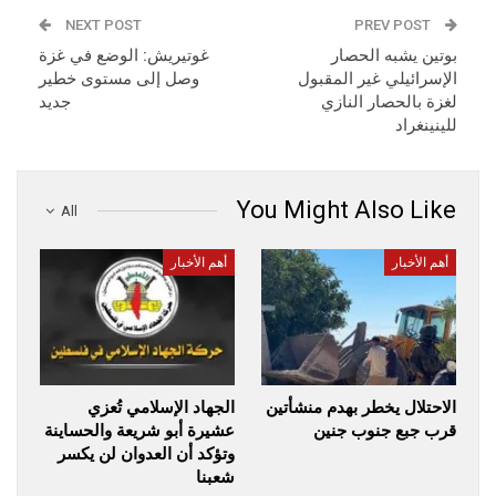
NEXT POST
PREV POST
بوتين يشبه الحصار
غوتيريش: الوضع في غزة
الإسرائيلي غير المقبول
وصل إلى مستوى خطير
لغزة بالحصار النازي
جديد
للينينغراد
You Might Also Like
All
أهم الأخبار
أهم الأخبار
الاحتلال يخطر بهدم منشأتين
الجهاد الإسلامي تُعزي
قرب جبع جنوب جنين
عشيرة أبو شريعة والحساينة
وتؤكد أن العدوان لن يكسر
شعبنا