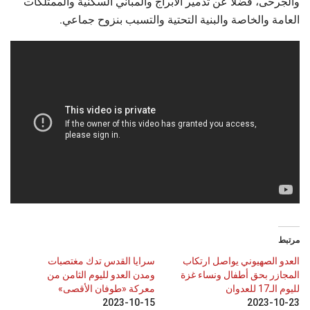
والجرحى، فضلا عن تدمير الأبراج والمباني السكنية والممتلكات
العامة والخاصة والبنية التحتية والتسبب بنزوح جماعي.
مرتبط
العدو الصهيوني يواصل ارتكاب
سرايا القدس تدك مغتصبات
المجازر بحق أطفال ونساء غزة
ومدن العدو لليوم الثامن من
لليوم الـ17 للعدوان
معركة «طوفان الأقصى»
2023-10-15
2023-10-23