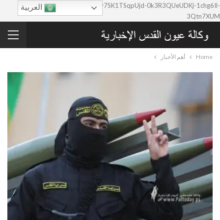
google-site-verification=0y7SK1TSqpUjd-0k3R3QUeUDKj-1chg6Il-
العربية
3Qtn7XUM
Home
أهم الأخبار