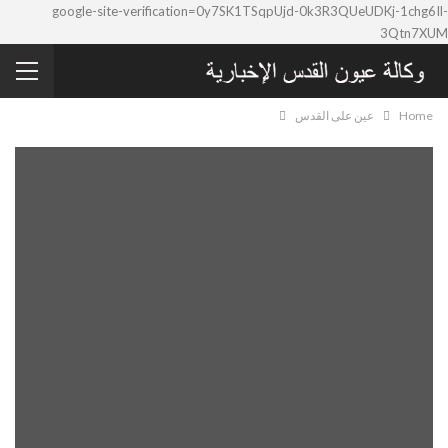
google-site-verification=0y7SK1TSqpUjd-0k3R3QUeUDKj-1chg6Il-
3Qtn7XUM
Home
عين على القدس