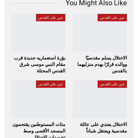
You Might Also Like
عين على القدس
عين على القدس
الاحتلال يسلم مقدسيًا
بؤرة استعماريه جديدة قرب
ووالده قرارًا بهدم منزليهما
مقام النبي موسى شرق
بالقدس
القدس المحتلة
عين على القدس
عين على القدس
الاحتلال يعتدي على عائلة
مئات المستوطنين يقتحمون
مقدسية ويعتقل شباناً
المسجد الأقصى وسط
تشديدات الاحتلال