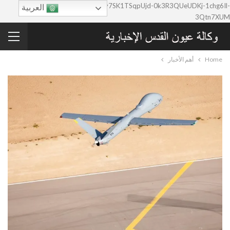
google-site-verification=0y7SK1TSqpUjd-0k3R3QUeUDKj-1chg6Il-
العربية
3Qtn7XUM
Home
أهم الأخبار