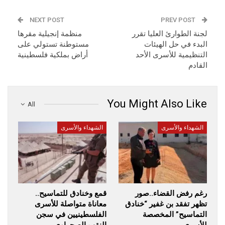
NEXT POST
PREV POST
لجنة الطوارئ العليا تقرر
منظمة إنجيلية مقرها
البدء في حل الهيئات
مستوطنة تستولي على
التنظيمية للأسرى الأحد
أراض بملكية فلسطينية
القادم
You Might Also Like
All
الشهداء والأسرى
الشهداء والأسرى
رغم رفض القضاء..صور
قمع وخنادق للتماسيح..
تظهر تفقد بن غفير “خنادق
معاناة متواصلة للأسرى
التماسيح” المخصصة
الفلسطينيين في سجن