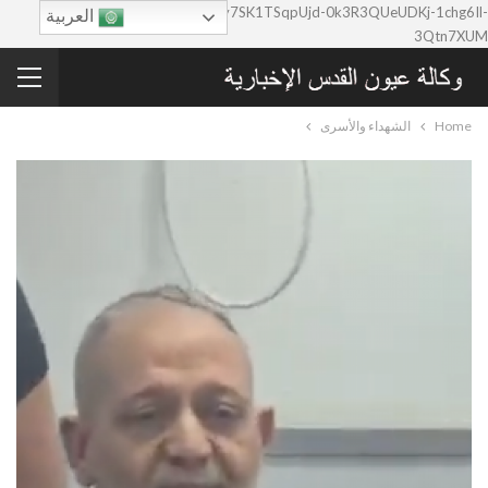
google-site-verification=0y7SK1TSqpUjd-0k3R3QUeUDKj-1chg6Il-
العربية
3Qtn7XUM
Home
الشهداء والأسرى