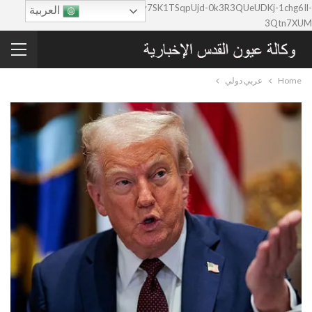
google-site-verification=0y7SK1TSqpUjd-0k3R3QUeUDKj-1chg6Il-
العربية
3Qtn7XUM
Home
عربي دولي