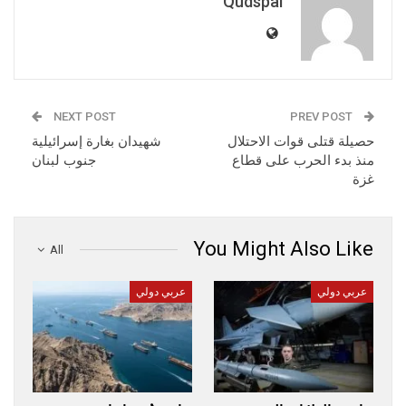
Qudspal
NEXT POST
PREV POST
حصيلة قتلى قوات الاحتلال
شهيدان بغارة إسرائيلية
منذ بدء الحرب على قطاع
جنوب لبنان
غزة
You Might Also Like
All
عربي دولي
عربي دولي