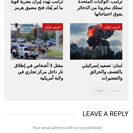
ترامب: الولايات المتحدة
ترامب يُهدد إيران بضربة قوية
تمتلك مخزونا من الذخائر
ما لم يُعاد فتح مضيق هرمز
يفوق احتياجاتها
عربي دولي
عربي دولي
لبنان: تصعيد إسرائيلي
مقتل 3 أشخاص في إطلاق
بالقصف والحرائق
نار داخل مركز تجاري في
والتفجيرات
ولاية أمريكية
NEXT
PREV
LEAVE A REPLY
Your email address will not be published.