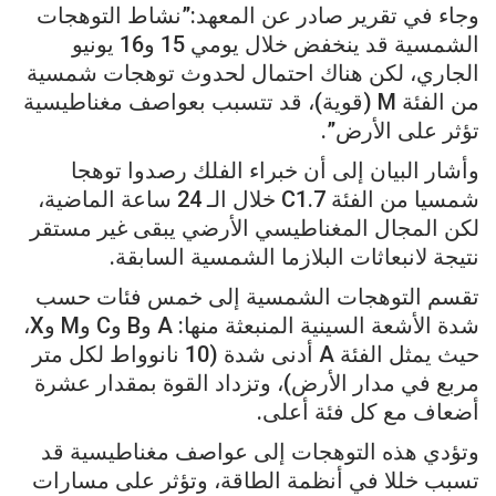
وجاء في تقرير صادر عن المعهد:”نشاط التوهجات
الشمسية قد ينخفض خلال يومي 15 و16 يونيو
الجاري، لكن هناك احتمال لحدوث توهجات شمسية
من الفئة M (قوية)، قد تتسبب بعواصف مغناطيسية
تؤثر على الأرض”.
وأشار البيان إلى أن خبراء الفلك رصدوا توهجا
شمسيا من الفئة C1.7 خلال الـ 24 ساعة الماضية،
لكن المجال المغناطيسي الأرضي يبقى غير مستقر
نتيجة لانبعاثات البلازما الشمسية السابقة.
تقسم التوهجات الشمسية إلى خمس فئات حسب
شدة الأشعة السينية المنبعثة منها: A وB وC وM وX،
حيث يمثل الفئة A أدنى شدة (10 نانوواط لكل متر
مربع في مدار الأرض)، وتزداد القوة بمقدار عشرة
أضعاف مع كل فئة أعلى.
وتؤدي هذه التوهجات إلى عواصف مغناطيسية قد
تسبب خللا في أنظمة الطاقة، وتؤثر على مسارات