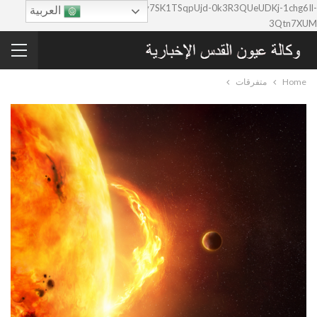
google-site-verification=0y7SK1TSqpUjd-0k3R3QUeUDKj-1chg6Il-
العربية
3Qtn7XUM
Home
متفرقات