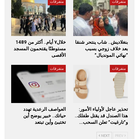
متفرقات
متفرقات
بنغلاديش.. شاب ينتحر شنقا
خلال٧ أيام.. أكثر من 1489
بعد خلاف زوجي بسبب
مستوطنًا يقتحمون المسجد
“نهائي المونديال”
الأقصى
متفرقات
متفرقات
تحذير عاجل لأولياء الأمور:
العواصف الرعدية تهدد
هذا الصندل قد يقتل طفلك..
حياتك.. خبير يوضح أين
و”تارغيت” تعلن السحب…
تختبئ وأين تبتعد
NEXT
PREV