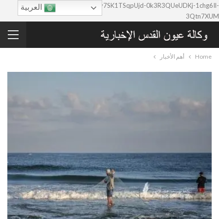
google-site-verification=0y7SK1TSqpUjd-0k3R3QUeUDKj-1chg6Il-
العربية
3Qtn7XUM
Home
أهم الأخبار