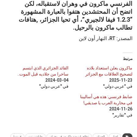
الفرنسي ماكرون في وهران لاستقباله، لكن
اتضح أن المحتشدين هتفوا بالعبارة المشهورة
“1.2.3 فيفا لالجيري”، أي تحيا الجزائر، ,هتافات
تطالب ماكرون بالرحيل.
المصدر: RT، النهار أون لاين
مرتبط
ماكرون يعلن استعداد بلاده
القائد الجزائري الذي ابتسم
لتصحيح العلاقات مع الجزائر
ساخرا من جلاديه قبل الموت..
2024-03-04
2025-11-23
في "عربي دولي"
في "عربي دولي"
ضابط فرنسي: هذه هي أساليبنا
في محاربة العرب يا صديقي!
2024-11-26
في "تقارير"
اخبار
الجزائر
تظاهرات ضد ماكرون في وهران
طباشير نت
فرنسا