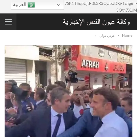
google-site-verification=0y7SK1TSqpUjd-0k3R3QUeUDKj-1chg6Il-
العربية
3Qtn7XUM
Home
عربي دولي