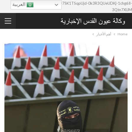
google-site-verification=0y7SK1TSqpUjd-0k3R3QUeUDKj-1chg6Il-
العربية
3Qtn7XUM
Home
أهم الأخبار