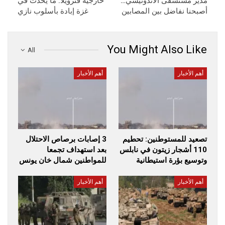
مدير مستشفى الأندونيسي…
خارجية فنزويلا: ما يحدث في
أصبحنا نفاضل بين المصابين
غزة إبادة بأسلوب نازي
You Might Also Like
All
أهم الأخبار
أهم الأخبار
تصعيد للمستوطنين: تحطيم
3 إصابات برصاص الاحتلال
110 أشجار زيتون في نابلس
بعد استهداف تجمعا
وتوسيع بؤرة استيطانية
للمواطنين شمال خان يونس
أهم الأخبار
أهم الأخبار