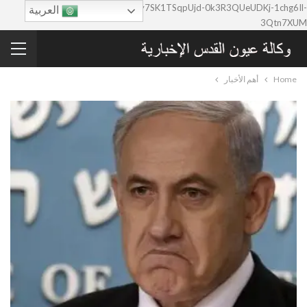
google-site-verification=0y7SK1TSqpUjd-0k3R3QUeUDKj-1chg6Il-
العربية
3Qtn7XUM
Home
أهم الأخبار