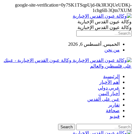
google-site-verification=0y7SK1TSqpUjd-0k3R3QUeUDKj-
1chg6Il-3Qtn7XUM
وكالة عيون القدس الإخبارية
وكالة عيون القدس الإخبارية
الخميس, أغسطس 6, 2026
من نحن
وكالة عيون القدس الإخبارية - عينك
على فلسطين والعالم
الرئيسية
أهم الأخبار
عربي دولي
أخبار اليمن
عين على القدس
تقارير
صحافة
فيديو