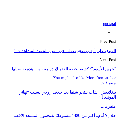
qudspal
Prev Post
القبض على أردني صوّر طفلته في مقبرة لحصد المشاهدات !
Next Post
“عرين الأسود”: كشفنا خطة العدو لإبادة مقاتلينا.. هذه تفاصيلها
You might also like
More from author
متفرقات
بنغلاديش.. شاب ينتحر شنقا بعد خلاف زوجي بسبب “نهائي
المونديال”
متفرقات
خلال٧ أيام.. أكثر من 1489 مستوطنًا يقتحمون المسجد الأقصى