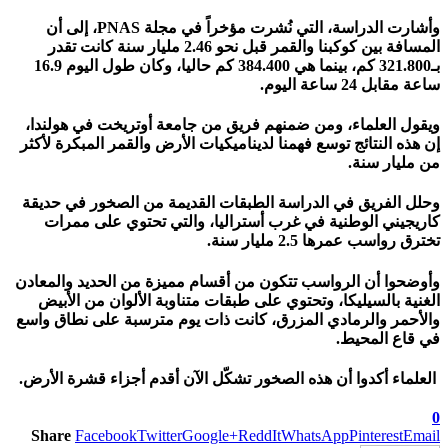
وأشارت الدراسة، التي نُشرت مؤخراً في مجلة PNAS، إلى أن
المسافة بين كوكبنا والقمر قبل نحو 2.46 مليار سنة كانت تقدر
بـ321.800 كم، بينما هي 384.400 كم حاليا، وكان طول اليوم 16.9
ساعة مقابل 24 ساعة اليوم.
ويقول العلماء، ومن ضمنهم فريق من جامعة أوتريخت في هولندا،
إن هذه النتائج توسع فهمنا لديناميكيات الأرض والقمر المبكرة لأكثر
من مليار سنة.
وحلل الفريق في الدراسة الطبقات القديمة من الصخور في حديقة
كاريجيني الوطنية في غرب أستراليا، والتي تحتوي على ممرات
تخترق رواسب عمرها 2.5 مليار سنة.
وأوضحوا أن الرواسب تتكون من أقسام مميزة من الحديد والمعادن
الغنية بالسيليكا، وتحتوي على طبقات متناوبة الألوان من الأبيض
والأحمر والرمادي المزرق، كانت ذات يوم مترسبة على نطاق واسع
في قاع المحيط.
العلماء أكدوا أن هذه الصخور تشكّل الآن أقدم أجزاء قشرة الأرض.
0
Share
Facebook
Twitter
Google+
ReddIt
WhatsApp
Pinterest
Email