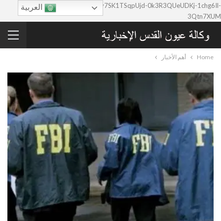
google-site-verification=0y7SK1TSqpUjd-0k3R3QUeUDKj-1chg6Il-
العربية
3Qtn7XUM
Home
أهم الأخبار