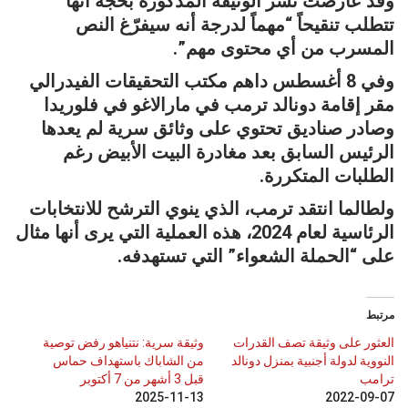
وقد عارضت نشر الوثيقة المذكورة بحجة أنها
تتطلب تنقيحاً “مهماً لدرجة أنه سيفرّغ النص
المسرب من أي محتوى مهم”.
وفي 8 أغسطس داهم مكتب التحقيقات الفيدرالي
مقر إقامة دونالد ترمب في مارالاغو في فلوريدا
وصادر صناديق تحتوي على وثائق سرية لم يعدها
الرئيس السابق بعد مغادرة البيت الأبيض رغم
الطلبات المتكررة.
ولطالما انتقد ترمب، الذي ينوي الترشح للانتخابات
الرئاسية لعام 2024، هذه العملية التي يرى أنها مثال
على “الحملة الشعواء” التي تستهدفه.
مرتبط
العثور على وثيقة تصف القدرات
وثيقة سرية: نتنياهو رفض توصية
النووية لدولة أجنبية بمنزل دونالد
من الشاباك باستهداف حماس
ترامب
قبل 3 أشهر من 7 أكتوبر
2025-11-13
2022-09-07