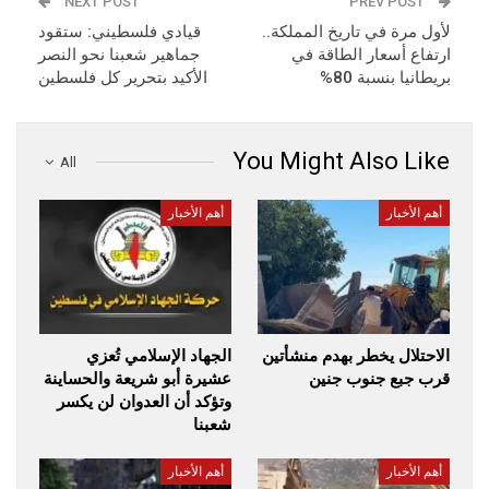
NEXT POST
PREV POST
لأول مرة في تاريخ المملكة..
قيادي فلسطيني: ستقود
ارتفاع أسعار الطاقة في
جماهير شعبنا نحو النصر
بريطانيا بنسبة 80%
الأكيد بتحرير كل فلسطين
You Might Also Like
All
أهم الأخبار
أهم الأخبار
الاحتلال يخطر بهدم منشأتين
الجهاد الإسلامي تُعزي
قرب جبع جنوب جنين
عشيرة أبو شريعة والحساينة
وتؤكد أن العدوان لن يكسر
شعبنا
أهم الأخبار
أهم الأخبار