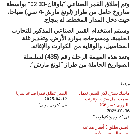
وتم إطلاق القمر الصناعي “ياوقان-33 02” بواسطة
صاروخ حامل من طراز (لونغ مارش-4 سي) صباحا،
حيث دخل المدار المخطط له بنجاح.
وسيتم استخدام القمر الصناعي المذكور للتجارب
العلمية، ومسوحات موارد الأرض، وتقدير غلة
المحاصيل، والوقاية من الكوارث والإغاثة.
وتعد هذه المهمة الرحلة رقم (435) لسلسلة
الصواريخ الحاملة من طراز “لونغ مارش”.
مرتبط
ماسك يصرّح لكن الصين تعمل
الصين تطلق قمرا صناعيا سريا
بصمت.. هل يقرّب الإنترنت
2025-04-12
الليزري عصر G6؟
في "عربي دولي"
2025-01-16
في "علوم وتكنولوجيا"
الصين تطلق 5 أقمار صناعية
ليزرية إلى مدار الأرض