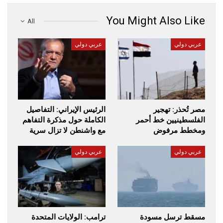
You Might Also Like
All
عربي دولي
عربي دولي
مصر تُحذر: تهجير
الرئيس الإيراني: التفاصيل
الفلسطينيين خط أحمر
الكاملة حول مذكرة التفاهم
ومخطط مرفوض
مع واشنطن لا تزال سرية
عربي دولي
عربي دولي
مسقط ترسل مسودة
ترامب: الولايات المتحدة