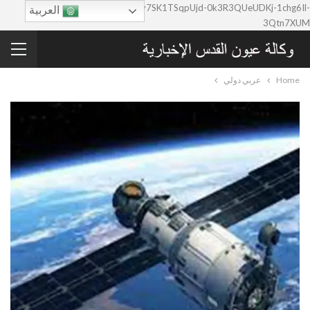
google-site-verification=0y7SK1TSqpUjd-0k3R3QUeUDKj-1chg6Il-
العربية
3Qtn7XUM
Home
عربي دولي